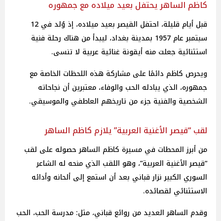
كاظم الساهر يحتفل بعيد ميلاده مع جمهوره
قبل أيام قليلة، احتفل القيصر بعيد ميلاده، إذ وُلد في 12
سبتمبر عام 1957 بمدينة بغداد، ليبدأ من هناك رحلة فنية
استثنائية جعلت منه أيقونة غنائية عربية لا تنسى.
ويحرص كاظم دائمًا على مشاركة هذه اللحظات الخاصة مع
جمهوره، الذي يبادله الحب والوفاء، معتبرين أن نجاحاته
الشخصية والفنية جزء من تاريخهم العاطفي والموسيقي.
لقب “قيصر الأغنية العربية” يلازم كاظم الساهر
من أبرز المحطات في مسيرة كاظم الساهر حصوله على لقب
“قيصر الأغنية العربية”، وهو اللقب الذي منحه له الشاعر
السوري الكبير نزار قباني بعد أن استمع إلى ألحانه وأدائه
الاستثنائي لقصائده.
وقدم الساهر العديد من روائع قباني، مثل: مدرسة الحب، الحب