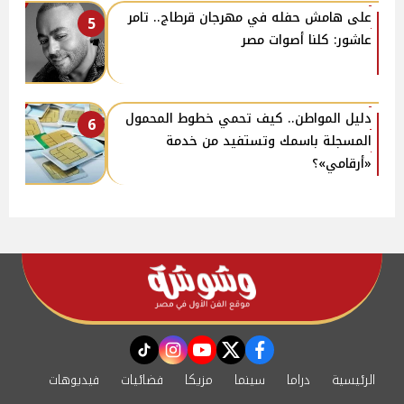
على هامش حفله في مهرجان قرطاج.. تامر
5
عاشور: كلنا أصوات مصر
دليل المواطن.. كيف تحمي خطوط المحمول
6
المسجلة باسمك وتستفيد من خدمة
«أرقامي»؟
instagram
tiktok
youtube
twitter
facebook
الرئيسية
دراما
سينما
مزيكا
فضائيات
فيديوهات