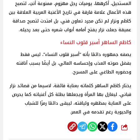
المستحيل، أكرهها، يوميات رجل مهزوم، ممنوعة أنتِ، لتصبح
هذه الأعمال علامة فارقة في تاريخ الأغنية العربية العلاقة بين
كاظم ونزار لم تكن مجرد تعاون فني، بل امتدت لتصبح صداقة
عميقة جعلت نزار يفتح أمامه أبواب شعره حتى بعد رحيله.
كاظم الساهر أسير قلوب النساء
يصفه جمهوره دائمًا بأنه “أسير قلوب النساء”، ليس فقط
بفضل صوته العذب وإحساسه العالي، بل أيضًا بسبب أناقته
وحضوره الطاغي على المسرح.
يختار كاظم الساهر كلماته بعناية فائقة، لاسيما من قصائد نزار
قباني، ليغازل بها المرأة ويجعلها بطلة كل أغنياته كما يحرص
على العناية بمظهره ولياقته، ليبقى دائمًا رمزًا للشباب
والحيوية رغم تقدمه في العمر.
شارك