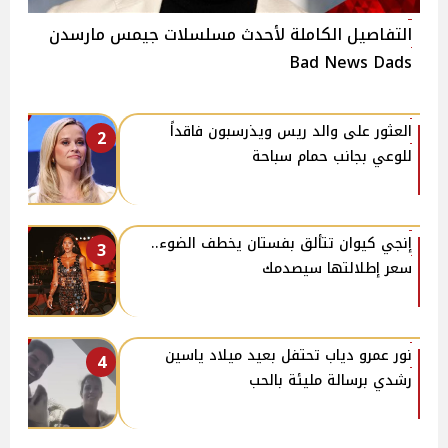
التفاصيل الكاملة لأحدث مسلسلات جيمس مارسدن
Bad News Dads
العثور على والد ريس ويذرسبون فاقداً
2
للوعي بجانب حمام سباحة
إنجي كيوان تتألق بفستان يخطف الضوء..
3
سعر إطلالتها سيصدمك
نور عمرو دياب تحتفل بعيد ميلاد ياسين
4
رشدي برسالة مليئة بالحب