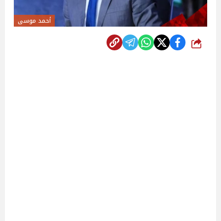
أحمد موسى
شارك