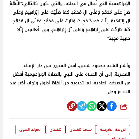
الإبراهيمية التي تُقال في الصلاة، والتي تكون كالتالي:“اللَّهُمَّ
صَلِّ عَلَى مُحَمَّدٍ وَعَلَى آلِ مُحَمَّدٍ كَمَا صَلَّيْتَ عَلَى إِبْرَاهِيمَ وَعَلَى
آلِ إِبْرَاهِيمَ، إِنَّكَ حَمِيدٌ مَجِيدٌ، وَبَارِكْ عَلَى مُحَمَّدٍ وَعَلَى آلِ مُحَمَّدٍ
كَمَا بَارَكْتَ عَلَى إِبْرَاهِيمَ وَعَلَى آلِ إِبْرَاهِيمَ، فِي الْعَالَمِينَ إِنَّكَ
حَمِيدٌ مَجِيدٌ”
وأشار الشيخ محمود شلبي، أمين الفتوى في دار الإفتاء
المصرية، إلى أن الصلاة على النبي بالصلاة الإبراهيمية أفضل
من الصيغة العادية، لما تحتويه من ألفاظ أطول وثواب أكبر عند
الله عز وجل.
شارك
الروضة الشريفة
محمد هنيدي
هنيدي
المولد النبوي
انستجرام