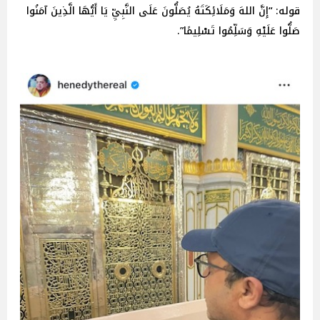
قوله: “إِنَّ اللهَ وَمَلَائِكَتَهُ يُصَلُّونَ عَلَى النَّبِيِّ يَا أَيُّهَا الَّذِينَ آمَنُوا
صَلُّوا عَلَيْهِ وَسَلِّمُوا تَسْلِيمًا”.