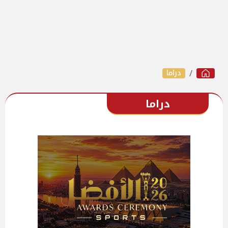
دراما
دراما