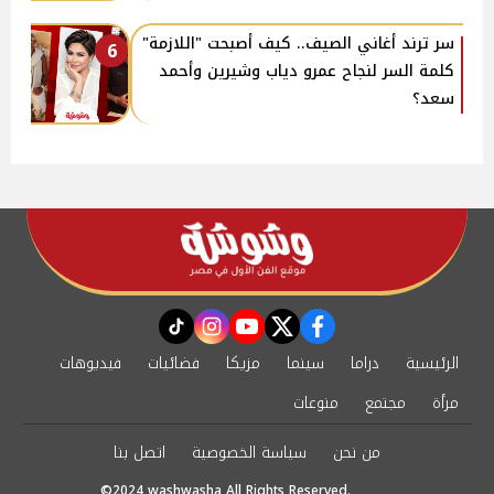
سر ترند أغاني الصيف.. كيف أصبحت "اللازمة"
6
كلمة السر لنجاح عمرو دياب وشيرين وأحمد
سعد؟
instagram
tiktok
youtube
twitter
facebook
الرئيسية
دراما
سينما
مزيكا
فضائيات
فيديوهات
مرأة
مجتمع
منوعات
من نحن
سياسة الخصوصية
اتصل بنا
©2024 washwasha All Rights Reserved.