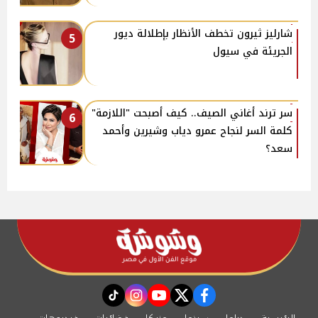
شارليز ثيرون تخطف الأنظار بإطلالة ديور
5
الجريئة في سيول
سر ترند أغاني الصيف.. كيف أصبحت "اللازمة"
6
كلمة السر لنجاح عمرو دياب وشيرين وأحمد
سعد؟
instagram
tiktok
youtube
twitter
facebook