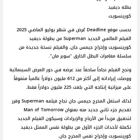
بطله ديفيد
كورينسويت
بحسب موقع Deadline عُرض في شهر يوليو الماضي 2025
الفيلم العالمي الجديد Superman من بطولة ديفيد
كورينسويت وإخراج جيمس جان، والفيلم نسخة جديدة من
سلسلة مغامرات البطل الخارق "سوبر مان".
ونجح الفيلم نجاحاً ساحقاً عند عرضه في دور العرض السينمائية
ووصلت إيراداته إلى أكثر من 612 مليون دولاراً عالمياً متفوقاً
على ميزانية إنتاجه التي بلغت 225 مليون دولاراً فقط.
لذلك استغل المخرج جيمس جان نجاح فيلمه Superman وقرر
تقديم جزء ثاني جديد منه بعنوان Man of Tomorrow
لتحقيق مزيداً من الأرباح والإيرادات وسيكون الفيلم الجديد
تكملة لأحداث الجزء الأول من بطولة نفس الممثل ديفيد
كورينسويت وإخراج نفس المخرج جان.