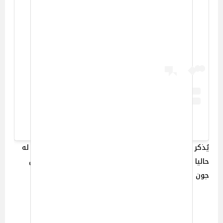
View this post on Instagram
A post shared by James Gunn (@jamesgunn)
يُذكر أنه على صعيد فني آخر لـ المخرج جيمس جان يُعرض له
حاليا مسلسله الجديد “2 Peacemaker” من بطولة الممثل
جون سينا.