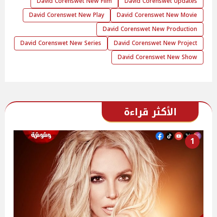
David Corenswet New Film
David Corenswet Updates
David Corenswet New Play
David Corenswet New Movie
David Corenswet New Production
David Corenswet New Series
David Corenswet New Project
David Corenswet New Show
الأكثر قراءة
1