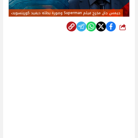
جيمس جان مخرج فيلم Superman وصورة بطله ديفيد كورينسويت
شارك