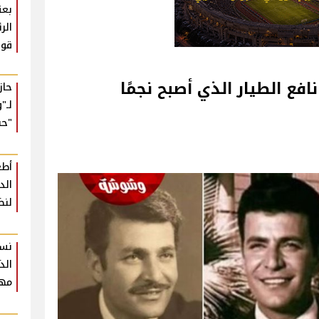
بعث
الر
قوي
فع الطيار الذي أصبح نجمًا
حا
لـ"
"حب
أطع
لنض
نسخ
الذ
مهر