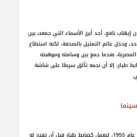
ان إيهاب نافع، أحد أبرز الأسماء التي جمعت بين
حد، ودخل عالم التمثيل بالصدفة، لكنه استطاع
لمصرية، بعدما جمع بين وسامته وموهبته
ط طيار، إلا أن نجمه تألق سريعًا على شاشة
.
سينما
تخرج إيهاب نافع في الكلية الجوية عام 1955، ليعمل كضابط طيار قبل أن تفتح له