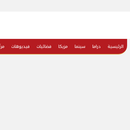
الرئيسية
دراما
سينما
مزيكا
فضائيات
فيديوهات
مرأ