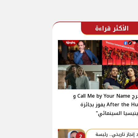
الأكثر قراءة
مخرج Call Me by Your Name و
After the Hunt يفوز بجائزة
نيسيا السينمائي"
 إنجاز تاريخي.. رئيسة
2