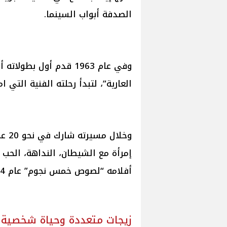
الصدفة أبواب السينما.
وفي عام 1963 قدم أول ب
العارية”، لتبدأ رحلته الفنية التي ا
وخلا
إمرأة مع الشيطان، النداهة، الحب ال
أفلامه “لصوص خمس نجوم” عام 1994.
زيجات متعددة وحياة شخصية م