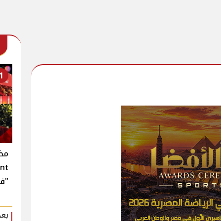
1
"في
بعد