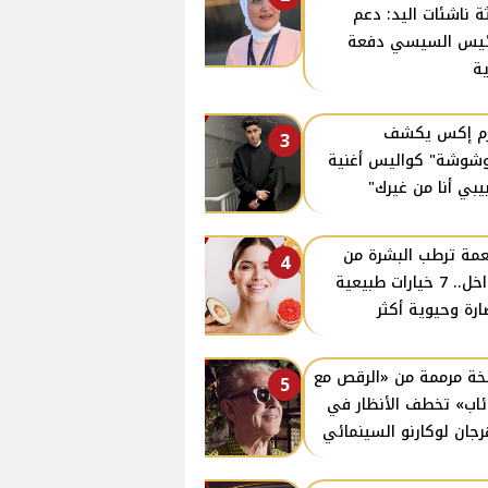
ة ناشئات اليد: دعم
ئيس السيسي دفعة
ة
زم إكس يكشف
3
وشوشة" كواليس أغنية
يبي أنا من غيرك"
مة ترطب البشرة من
4
الداخل.. 7 خيارات طبيعية
ارة وحيوية أكثر
ة مرممة من «الرقص مع
5
ئاب» تخطف الأنظار في
جان لوكارنو السينمائي