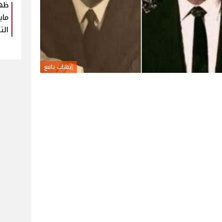
ظهو
ماي
الت
إيهاب نافع