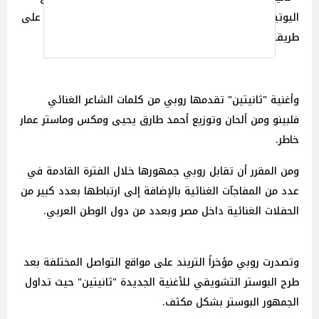
اليوتيوب ومنصات الموسيقى المختلفة بطابع صيفي مميز على
طريقة السينجل.
وأغنية "ثانيتين" تقدمها روبي من كلمات الشاعر الغنائي
فلبينو ومن ألحان وتوزيع أحمد طارق يحيى ومكس وماستر عمار
خاطر.
ومن المقرر أن تقابل روبي جمهورها خلال الفترة القادمة في
عدد من المفاجآت الغنائية بالإضافة إلى ارتباطها بعدد كبير من
الحفلات الغنائية داخل مصر وبعدد من دول الوطن العربي.
وتصدرت روبي مؤخراً التريند على مواقع التواصل المختلفة بعد
طرح البوستر التشويقي للأغنية الجديدة "ثانيتين" حيث تداول
الجمهور البوستر بشكل مكثف.