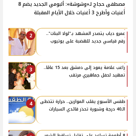
مصطفى حجاج لـ«وشوشة»: ألبومي الجديد يضم 8
أغنيات وأطرح 3 أغنيات خلال الأيام المقبلة
عمرو دياب يتصدر المشهد بـ"لولا البنات"..
2
رقم قياسي جديد للهضبة على يوتيوب
راغب علامة يعود إلى دمشق بعد 15 عامًا..
3
تمهيد لحفل جماهيري مرتقب
طقس الأسبوع يقلب الموازين.. حرارة تتخطى
4
الـ40 درجة وشبورة تحذر قائدي السيارات
8 أطعمة تساعد على تقليل تساقط الشعر..