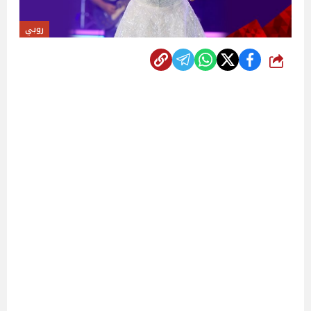
روبي
شارك