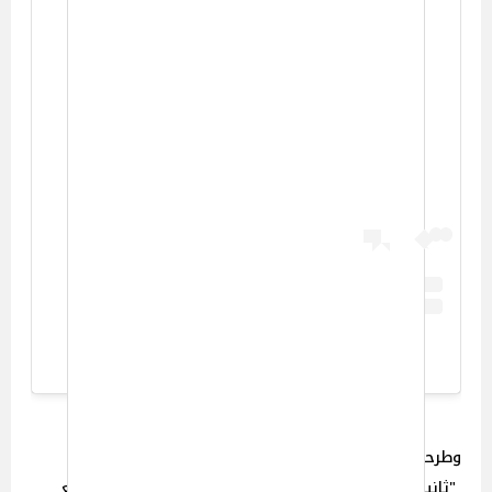
View this post on Instagram
A post shared by Ruby (@therubyegy)
وطرحت روبي مؤخراً أحدث أعمالها الغنائية تحت عنوان
"ثانيتين" وتم طرح الأغنية عبر قناتها الرسمية على موقع