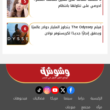
5
احرصي على تناولها بانتظام
فيلم The Odyssey يتجاوز المليار دولار عالميًا
6
ويحقق إنجازًا جديدًا لكريستوفر نولان
instagram
tiktok
youtube
twitter
facebook
الرئيسية
دراما
سينما
مزيكا
فضائيات
فيديوهات
مرأة
مجتمع
منوعات