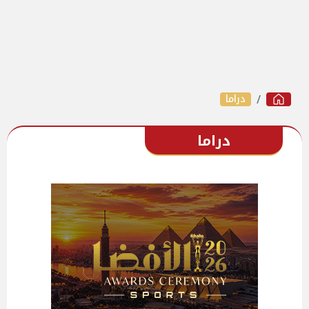
دراما
دراما