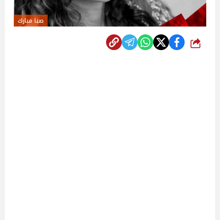
صبا مبارك
شارك