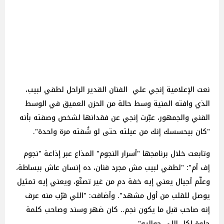
نعت الإعلامية إنجي علي الفنان القدير الراحل لطفي لبيب،
الذي وافته المنية وسط حالة من الحزن العميق في الوسط
الفني والجمهور، عبّرت إنجي عن فقدانها لشخص وصفته بأنه
"كان بيحسسك إنك من عيلته حتى لو شُفته مرة واحدة".
وتابعت خلال برنامجها "أسرار النجوم" المذاع عبر إذاعة "نجوم
إف أم": "لطفي لبيب مش مجرد فنان، ده إنسان عاش ببساطة،
وعلّم أجيال يعني إيه خفة دم من غير تصنّع، ويعني إيه تمثيل
يوصل للقلب من أول مشهد". وأضافت: "اللي قرّب منه عرف
إنه صاحب قبل ما يكون نجم.. كان ضهر وسند وصاحب كلمة
حلوة لكل اللي حواليه".