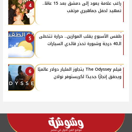
راغب علامة يعود إلى دمشق بعد 15 عامًا..
4
تمهيد لحفل جماهيري مرتقب
طقس الأسبوع يقلب الموازين.. حرارة تتخطى
5
الـ40 درجة وشبورة تحذر قائدي السيارات
فيلم The Odyssey يتجاوز المليار دولار عالميًا
6
ويحقق إنجازًا جديدًا لكريستوفر نولان