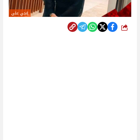
إنجي علي
شارك