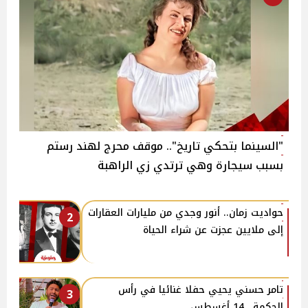
"السينما بتحكي تاريخ".. موقف محرج لهند رستم
بسبب سيجارة وهي ترتدي زي الراهبة
حواديت زمان.. أنور وجدي من مليارات العقارات
2
إلى ملايين عجزت عن شراء الحياة
تامر حسني يحيي حفلا غنائيا في رأس
3
الحكمة.. 14 أغسطس