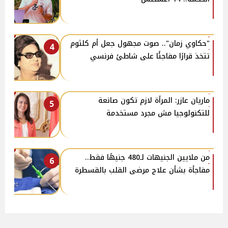
"حكاوي زمان".. صوت مجهول جعل أم كلثوم
4
تتخذ قرارًا مفاجئًا على شاطئ فرنسي
ماريان عازر: المرأة لازم تكون صانعة
5
للتكنولوجيا مش مجرد مستخدمة
من ملايين الجنيهات لـ480 جنيهًا فقط..
6
مفاجأة بشأن علاج مرضى القلب بالقسطرة