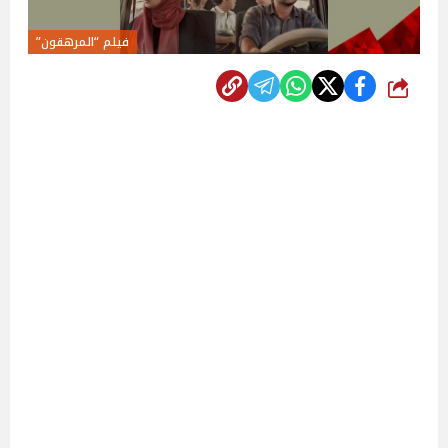
فيلم “المرهقون”
شارك