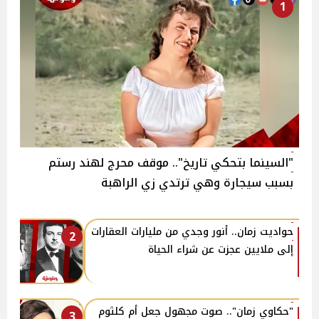
1
"السينما بتحكي تاريخ".. موقف محرج لهند رستم
بسبب سيجارة وهي ترتدي زي الراهبة
حواديت زمان.. أنور وجدي من مليارات العقارات
2
إلى ملايين عجزت عن شراء الحياة
"حكاوي زمان".. صوت مجهول جعل أم كلثوم
3