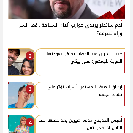
آدم ساندلر يرتدي جوارب أثناء السباحة.. فما السر
وراء تصرفه؟
طبيب شيرين عبد الوهاب يحتفل بعودتها
2
القوية للجمهور: فخور بيكي
إرهاق الصيف المستمر.. أسباب تؤثر على
3
نشاط الجسم
لميس الحديدي تدعم شيرين بعد حفلها: حب
4
الناس لا يقدر بثمن