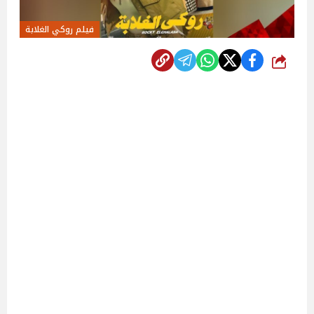
فيلم روكي الغلابة‎
شارك