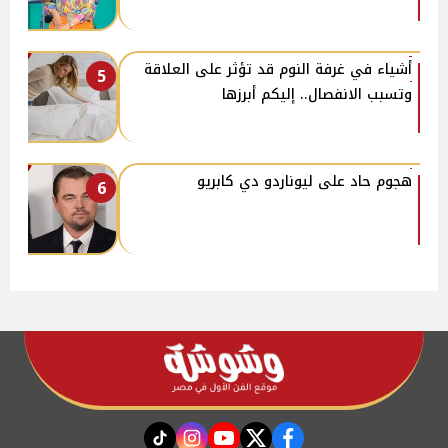
أشياء في غرفة النوم قد تؤثر على العلاقة
5
وتسبب الانفصال.. إليكم أبرزها
هجوم حاد على ليوناردو دي كابريو
6
instagram
tiktok
youtube
twitter
facebook