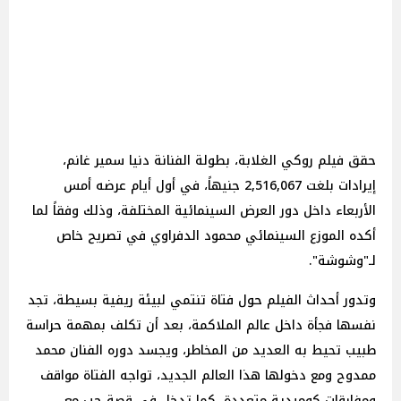
حقق فيلم روكي الغلابة، بطولة الفنانة دنيا سمير غانم،
إيرادات بلغت 2,516,067 جنيهاً، في أول أيام عرضه أمس
الأربعاء داخل دور العرض السينمائية المختلفة، وذلك وفقاً لما
أكده الموزع السينمائي محمود الدفراوي في تصريح خاص
لـ"وشوشة".
وتدور أحداث الفيلم حول فتاة تنتمي لبيئة ريفية بسيطة، تجد
نفسها فجأة داخل عالم الملاكمة، بعد أن تكلف بمهمة حراسة
طبيب تحيط به العديد من المخاطر، ويجسد دوره الفنان محمد
ممدوح ومع دخولها هذا العالم الجديد، تواجه الفتاة مواقف
ومفارقات كوميدية متعددة، كما تدخل في قصة حب مع