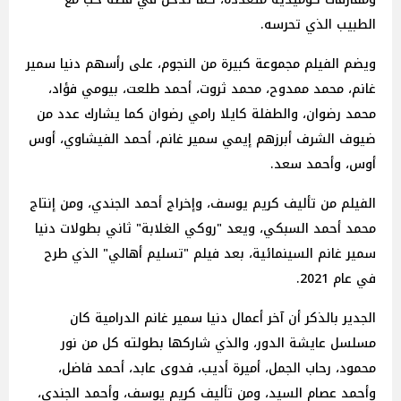
الطبيب الذي تحرسه.
ويضم الفيلم مجموعة كبيرة من النجوم، على رأسهم دنيا سمير
غانم، محمد ممدوح، محمد ثروت، أحمد طلعت، بيومي فؤاد،
محمد رضوان، والطفلة كايلا رامي رضوان كما يشارك عدد من
ضيوف الشرف أبرزهم إيمي سمير غانم، أحمد الفيشاوي، أوس
أوس، وأحمد سعد.
الفيلم من تأليف كريم يوسف، وإخراج أحمد الجندي، ومن إنتاج
محمد أحمد السبكي، ويعد "روكي الغلابة" ثاني بطولات دنيا
سمير غانم السينمائية، بعد فيلم "تسليم أهالي" الذي طرح
في عام 2021.
الجدير بالذكر أن آخر أعمال دنيا سمير غانم الدرامية كان
مسلسل عايشة الدور، والذي شاركها بطولته كل من نور
محمود، رحاب الجمل، أميرة أديب، فدوى عابد، أحمد فاضل،
وأحمد عصام السيد، ومن تأليف كريم يوسف، وأحمد الجندي،