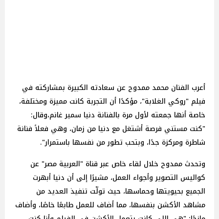
أعرب الفنان محمد ممدوح عن سعادته الكبيرة بمشاركته في
فيلم "روكي الغلابة"، مؤكدًا أن التجربة كانت مميزة ومختلفة،
خاصة أنها جمعته لأول مرة بالفنانة دنيا سمير غانم،وقال:
"كنت مستني فرصة أشتغل مع دنيا من زمان، وهي فعلاً فنانة
شاطرة ومركزة جدًا، وبتحب تطور من نفسها باستمرار".
وتحدث ممدوح خلال لقاء خاص عبر قناة "العربية مصر" عن
كواليس التصوير وأجواء العمل، مشيرًا إلى أن دنيا أبهرت
الجميع بحيويتها وحماسها، حيث تولّت تنفيذ العديد من
مشاهد الأكشن بنفسها، مما أضاف للعمل طابعًا خاصًا، وأضاف
مازحًا: "هي اللي كانت بتعمل الأكشن في الفيلم وأنا كنت