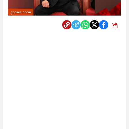
محمد ممدوح
شارك