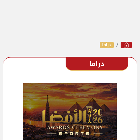
دراما
دراما