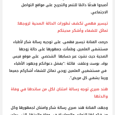
أصبحوا هدفًا دائمًا للتنمر والتجريح على مواقع التواصل
الاجتماعي.
تيسير فهمي تكشف تطورات الحالة الصحية لزوجها:
تماثل للشفاء وأشكر محبتكم‎
حرصت الفنانة تيسير فهمى، على توجيه رسالة شكر لأطباء
مستشفى العلمين، وطمأنت جمهورها على حالة زوجها
الصحية حيث نشرت عبر حسابها الشخصي على موقع فيس
بوك، بوست وعلقت قائلة :"بفضل دعواتكم وجهود الأطباء
في مستشفيي العلمين زوجي تماثل للشفاء أشكركم جميعا
وربنا يشفي كل مريض".
هند صبري توجه رسالة امتنان لكل من ساندها في وفاة
والدتها‎
وجهت الفنانة هند صبري رسالة شكر وامتنان لجمهورها وكل
من قدّم لها التعازي والمواساة في وفاة والدتها، التي رحلت