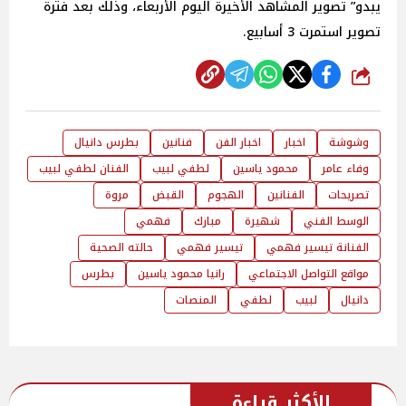
يبدو” تصوير المشاهد الأخيرة اليوم الأربعاء، وذلك بعد فترة
تصوير استمرت 3 أسابيع.
شارك
وشوشة
اخبار
اخبار الفن
فنانين
بطرس دانيال
وفاء عامر
محمود ياسين
لطفي لبيب
الفنان لطفي لبيب
تصريحات
الفنانين
الهجوم
القبض
مروة
الوسط الفني
شهيرة
مبارك
فهمي
الفنانة تيسير فهمي
تيسير فهمي
حالته الصحية
مواقع التواصل الاجتماعي
رانيا محمود ياسين
بطرس
دانيال
لبيب
لطفي
المنصات
الأكثر قراءة