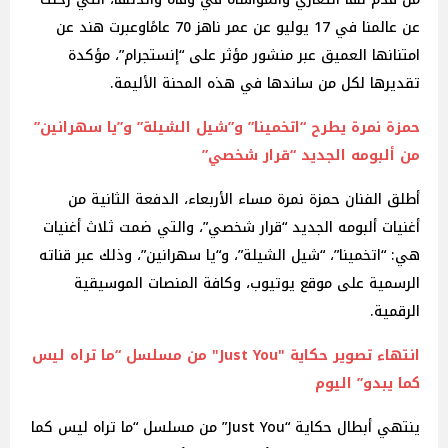
عن عالمنا في 17 يوليو عن عمر ناهز 70 عامًاوعبرت هند عن
امتنانها العميق عبر منشور مؤثر على “إنستجرام”، مؤكدة
تقديرها لكل من ساندها في هذه المحنة الأليمة.
حمزة نمرة يطرح “اتخمينا” و”شيل الشيلة” و”يا سهرانين”
من ألبومه الجديد “قرار شخصي”
أطلق الفنان حمزة نمرة مساء الأربعاء، الدفعة الثانية من
أغنيات ألبومه الجديد “قرار شخصي”، والتي ضمت ثلاث أغنيات
هي: “اتخمينا”، “شيل الشيلة”، و“يا سهرانين”، وذلك عبر قناته
الرسمية على موقع يوتيوب، وكافة المنصات الموسيقية
الرقمية.
انتهاء تصوير حكاية "Just You" من مسلسل “ما تراه ليس
كما يبدو” اليوم ‎
ينتهي أبطال حكاية “Just You” من مسلسل “ما تراه ليس كما