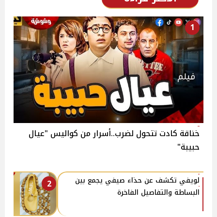
1
خناقة كادت تتحول لضرب..أسرار من كواليس "عيال
حبيبة"
لويفي تكشف عن حذاء صيفي يجمع بين
2
البساطة والتفاصيل الفاخرة