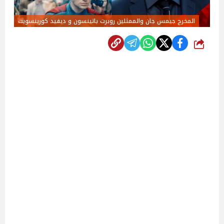
المخرج جيمس جان والممثلين روبرت باتينسون و ديفيد كورينسويت
شارك