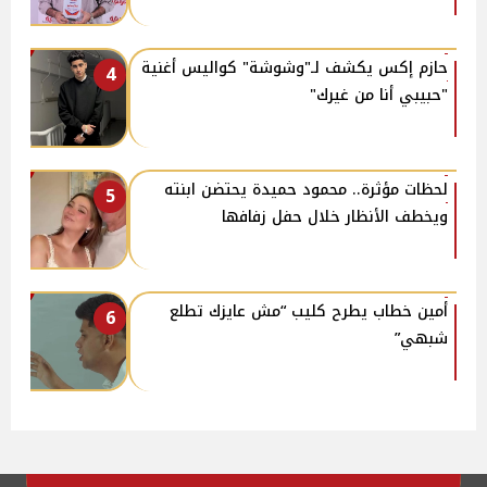
حازم إكس يكشف لـ"وشوشة" كواليس أغنية
4
"حبيبي أنا من غيرك"
لحظات مؤثرة.. محمود حميدة يحتضن ابنته
5
ويخطف الأنظار خلال حفل زفافها
أمين خطاب يطرح كليب “مش عايزك تطلع
6
شبهي”