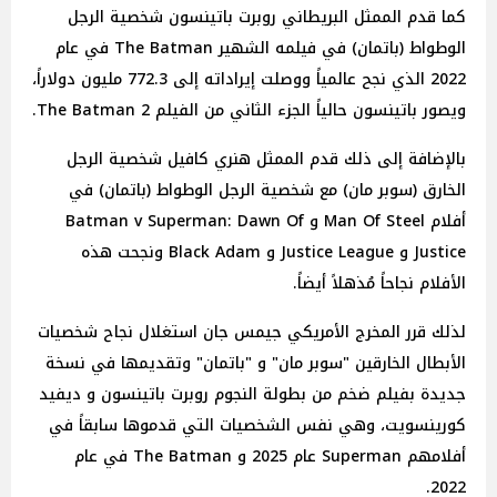
كما قدم الممثل البريطاني روبرت باتينسون شخصية الرجل
الوطواط (باتمان) في فيلمه الشهير The Batman في عام
2022 الذي نجح عالمياً ووصلت إيراداته إلى 772.3 مليون دولاراً،
ويصور باتينسون حالياً الجزء الثاني من الفيلم The Batman 2.
بالإضافة إلى ذلك قدم الممثل هنري كافيل شخصية الرجل
الخارق (سوبر مان) مع شخصية الرجل الوطواط (باتمان) في
أفلام Man Of Steel و Batman v Superman: Dawn Of
Justice و Justice League و Black Adam ونجحت هذه
الأفلام نجاحاً مُذهلاً أيضاً.
لذلك قرر المخرج الأمريكي جيمس جان استغلال نجاح شخصيات
الأبطال الخارقين "سوبر مان" و "باتمان" وتقديمها في نسخة
جديدة بفيلم ضخم من بطولة النجوم روبرت باتينسون و ديفيد
كورينسويت، وهي نفس الشخصيات التي قدموها سابقاً في
أفلامهم Superman عام 2025 و The Batman في عام
2022.