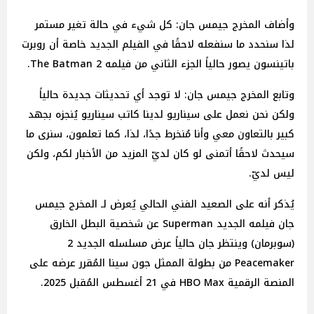
وأضاف المخرج جيمس جان: كل شيء في حالة تغير مستمر
لذا سنحدد ما سنفعله لاحقًا في الفيلم الجديد خاصة أن روبرت
باتينسون يصور حالياً الجزء الثاني من فيلمه The Batman 2.
وتابع المخرج جيمس جان: لا توجد أي تحديثات جديدة حالياً
ولكن نحن نعمل على سيناريو لدينا كاتب سيناريو يُنجزه بجهد
كبير بالتعاون معي وأنا مُنخرط جدًا، لذا، كما تعلمون، سنرى ما
سيحدث لاحقًا أتمنى لو كان لديّ المزيد من الأخبار لكم، ولكن
ليس لديّ.
يُذكر أنه على الصعيد الفني الحالي يُعرض لـ المخرج جيمس
جان فيلمه الجديد Superman عن شخصية البطل الخارق
(سوبرمان) وينتظر جان حالياً عرض مسلسله الجديد 2
Peacemaker من بطولة الممثل جون سينا المُقرر عرضه على
المنصة الرقمية HBO Max في 21 أغسطس المُقبل 2025.