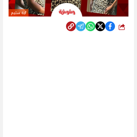
آية سليم
شارك