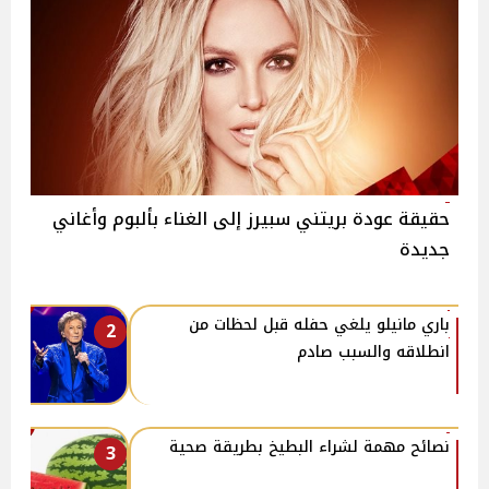
حقيقة عودة بريتني سبيرز إلى الغناء بألبوم وأغاني
جديدة
باري مانيلو يلغي حفله قبل لحظات من
2
انطلاقه والسبب صادم
نصائح مهمة لشراء البطيخ بطريقة صحية
3