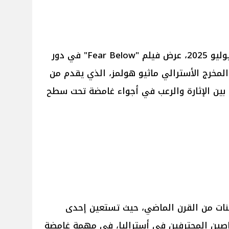
ينطلق اليوم الأربعاء الموافق 30 يوليو 2025، عرض فيلم "Fear Below" في دور
لمخرج الأسترالي ماثيو هولمز، الذي يقدم من
 بين الإثارة والرعب في أجواء غامضة تحت سطح
عينات من القرن الماضي، حيث تستعين إحدى
واصين المحترفين في أستراليا، في مهمة غامضة