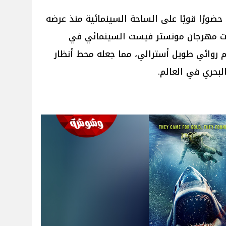
Fear Bel" قد حقق حضورًا قويًا على الساحة السينمائية منذ عرضه
 2024 خلال فعاليات مهرجان مونستر فيست السينمائي في
لم روائي طويل أسترالي، مما جعله محط أنظار
لبحري في العالم.