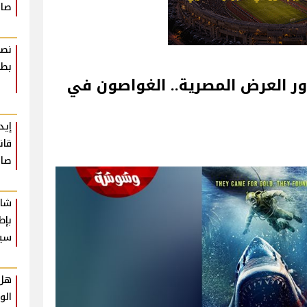
صاد
نصا
بطر
صل إلى دور العرض المصرية.. الغواصون في
إيد
قان
صاد
شار
بإط
سي
هل 
الو