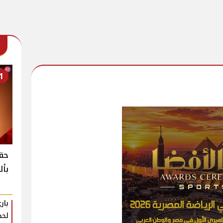
1
حقي
بأل
بار
لحظ