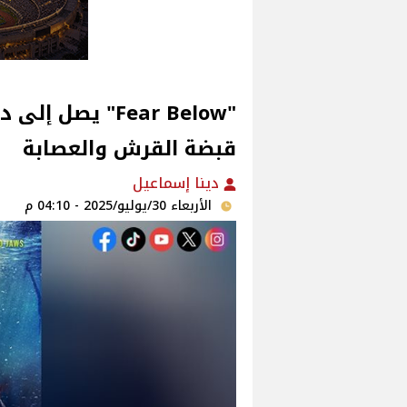
"Fear Below" ي
قبضة القرش والعصابة‎
دينا إسماعيل
الأربعاء 30/يوليو/2025 - 04:10 م