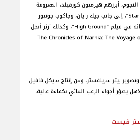
لنجوم، أبرزهم هيرميون كورفيلد، المعروفة
بدورها في “Star Wars: The Last Jedi”، إلى جانب جيك رايان، وجاكوب جونيور
ناينجول، المرشح لعدة جوائز عن أدائه في فيلم "High Ground"، وكذلك آرثر أنجل
هر بمشاركته في “The Chronicles of Narnia: The Voyage of the
 وتصوير بيتر سزيلفستر، ومن إنتاج مايكل فافيل
مذهل يصوّر أجواء الرعب المائي بكفاءة عالية.
ستر فيست