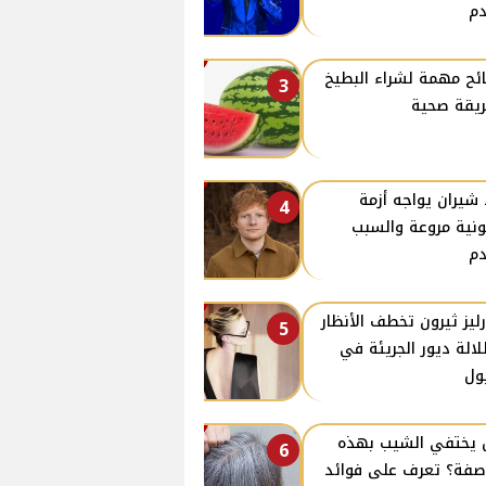
م
ئح مهمة لشراء البطيخ
3
يقة صحية
 شيران يواجه أزمة
4
ونية مروعة والسبب
م
ليز ثيرون تخطف الأنظار
5
لالة ديور الجريئة في
ول
يختفي الشيب بهذه
6
صفة؟ تعرف على فوائد