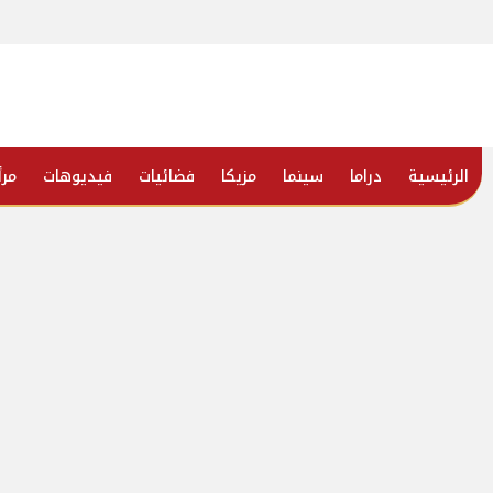
الرئيسية
دراما
سينما
مزيكا
فضائيات
فيديوهات
مرأ