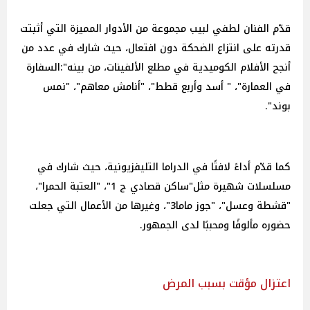
قدّم الفنان لطفي لبيب مجموعة من الأدوار المميزة التي أثبتت
قدرته على انتزاع الضحكة دون افتعال، حيث شارك في عدد من
أنجح الأفلام الكوميدية في مطلع الألفينات، من بينه":السفارة
في العمارة"، " أسد وأربع قطط"، "أنامش معاهم"، "نمس
بوند".
كما قدّم أداءً لافتًا في الدراما التليفزيونية، حيث شارك في
مسلسلات شهيرة مثل"ساكن قصادي ج 1"، "العتبة الحمرا"،
"قشطة وعسل"، "جوز ماما3"، وغيرها من الأعمال التي جعلت
حضوره مألوفًا ومحببًا لدى الجمهور.
اعتزال مؤقت بسبب المرض