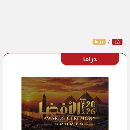
دراما
دراما