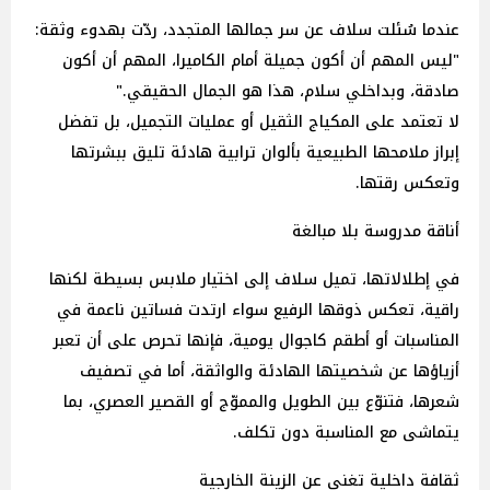
عندما سُئلت سلاف عن سر جمالها المتجدد، ردّت بهدوء وثقة:
"ليس المهم أن أكون جميلة أمام الكاميرا، المهم أن أكون
صادقة، وبداخلي سلام، هذا هو الجمال الحقيقي."
لا تعتمد على المكياج الثقيل أو عمليات التجميل، بل تفضل
إبراز ملامحها الطبيعية بألوان ترابية هادئة تليق ببشرتها
وتعكس رقتها.
أناقة مدروسة بلا مبالغة
في إطلالاتها، تميل سلاف إلى اختيار ملابس بسيطة لكنها
راقية، تعكس ذوقها الرفيع سواء ارتدت فساتين ناعمة في
المناسبات أو أطقم كاجوال يومية، فإنها تحرص على أن تعبر
أزياؤها عن شخصيتها الهادئة والواثقة، أما في تصفيف
شعرها، فتنوّع بين الطويل والمموّج أو القصير العصري، بما
يتماشى مع المناسبة دون تكلف.
ثقافة داخلية تغني عن الزينة الخارجية