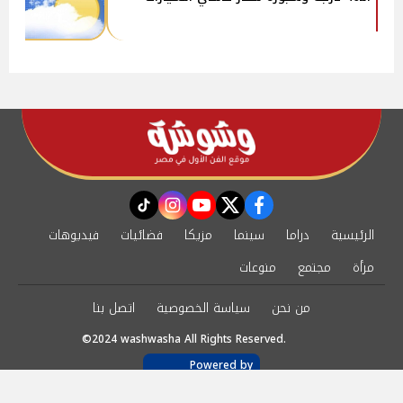
instagram
tiktok
youtube
twitter
facebook
الرئيسية
دراما
سينما
مزيكا
فضائيات
فيديوهات
مرأة
مجتمع
منوعات
من نحن
سياسة الخصوصية
اتصل بنا
©2024 washwasha All Rights Reserved.
Powered by