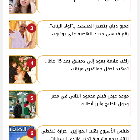
عمرو دياب يتصدر المشهد بـ"لولا البنات"..
3
رقم قياسي جديد للهضبة على يوتيوب
راغب علامة يعود إلى دمشق بعد 15 عامًا..
4
تمهيد لحفل جماهيري مرتقب
موعد عرض فيلم محمود التاني في مصر
5
ودول الخليج وأبرز أبطاله
طقس الأسبوع يقلب الموازين.. حرارة تتخطى
6
الـ40 درجة وشبورة تحذر قائدي السيارات