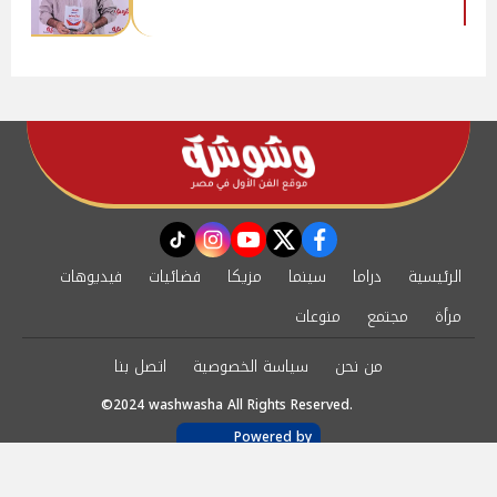
instagram
tiktok
youtube
twitter
facebook
الرئيسية
دراما
سينما
مزيكا
فضائيات
فيديوهات
مرأة
مجتمع
منوعات
من نحن
سياسة الخصوصية
اتصل بنا
©2024 washwasha All Rights Reserved.
Powered by