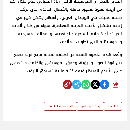
الجدير بالذكر أن الموسيقار الراحل زياد الرحباني قدّم خلال أكثر
من أربعة عقود مسيرة حافلة بالأعمال الخالدة التي تركت
بصمة عميقة في الوجدان العربي، وأسهم بشكل كبير في
إعادة تشكيل الأغنية العربية المعاصرة، سواء من خلال ألحانه
الجريئة أو كلماته الساخرة والواقعية، أو أعماله المسرحية
والموسيقية التي تجاوزت المألوف.
وتُعد هذه الخطوة الفنية من لطيفة بمثابة مزيج فريد يجمع
بين قوة الصوت والرؤية، وعمق الموسيقى والكلمة، ما يُضفي
على الألبوم المنتظر قيمة فنية عالية تستحق الترقب.
شارك
لطيفة
زياد الرحباني
التونسية لطيفة