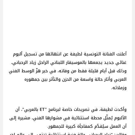
أعلنت الفنانة التونسية لطيفة عن انتهائها من تسجيل ألبوم
غنائي جديد يجمعها بالموسيقار اللبناني الراحل زياد الرحباني،
وذلك قبل أيام قليلة فقط من وفاته، في خبر هزّ الوسط الفني
العربي وأثار حالة واسعة من الحزن والتأثر بين جمهوره
وزملائه.
وأكدت لطيفة، في تصريحات خاصة لبرنامج "ET بالعربي"، أن
الألبوم يُمثّل محطة استثنائية في مشوارها الفني، مشيرة إلى
أن العمل سيُقدَّم كمفاجأة كبيرة للجمهور.
وقالت: "زياد الرحباني حالة فنية استثنائية تنتمي إلى عالم اخر