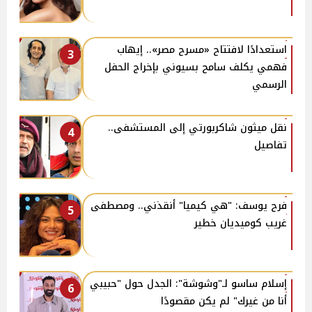
استعدادًا لافتتاح «مسرح مصر».. إيهاب
3
فهمي يكلف سامح بسيوني بإخراج الحفل
الرسمي
نقل ميثون شاكربورتي إلى المستشفى..
4
تفاصيل
فرح يوسف: "هي كيميا" أنقذني.. ومصطفى
5
غريب كوميديان خطير
إسلام ساسو لـ"وشوشة": الجدل حول "حبيبي
6
أنا من غيرك" لم يكن مقصودًا