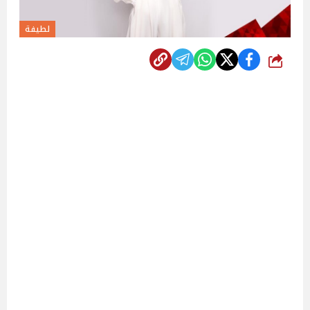
لطيفة
شارك