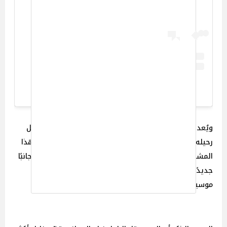
A post shared by ET بالعربي (@etbilarabi)
ويُعد هذا الألبوم من آخر الأعمال التي أبدعها الرحباني قبل
رحيله، ومن المنتظر طرحه قريبًا. ويأمل كثيرون أن يُشكل هذا
المشروع تكريمًا يليق بقيمة زياد الرحباني الفنية، ويوثق جانبًا
جديدًا من إبداعه الذي طالما كسر التقاليد وابتكر رؤى
موسيقية غير تقليدية.