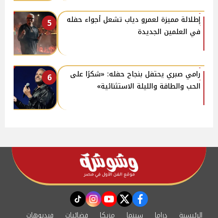
إطلالة مميزة لعمرو دياب تشعل أجواء حفله
5
في العلمين الجديدة
رامي صبري يحتفل بنجاح حفله: «شكرًا على
6
الحب والطاقة والليلة الاستثنائية»
instagram
tiktok
youtube
twitter
facebook
الرئيسية
دراما
سينما
مزيكا
فضائيات
فيديوهات