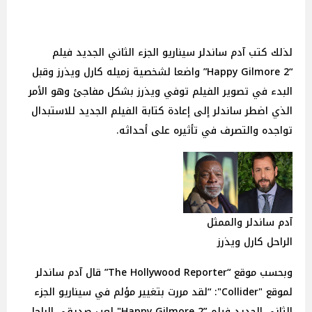
لذلك كتب آدم ساندلر سيناريو الجزء الثاني الجديد فيلم
“Happy Gilmore 2” واضعا لشخصية زميله كارل ويذرز وقبل
البدء في تصوير الفيلم توفي ويذرز بشكل مفاجئ وهو الأمر
الذي اضطر ساندلر إلى إعادة كتابة الفيلم الجديد للاستبدال
تواجده والتصرف في تأثيره على أحداثه.
آدم ساندلر والممثل
الراحل كارل ويذرز
وبحسب موقع “The Hollywood Reporter” قال آدم ساندلر
لموقع "Collider": “لقد مررت بتغيير مؤلم في سيناريو الجزء
الثاني الجديد فيلم ”Happy Gilmore 2" لعب صديقي الراحل