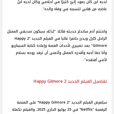
لديه ابن كان يعود إليّ كثيرًا في أحلامي وكان لديه ابنٌ
غاضبٌ من هابي لتسببه في وفاة والده".
واختتم آدم ساندلر حديثه قائلا: “لذلك سيكون صديقي الممثل
الراحل كارل ويذرز حاضرا غائبا في الفيلم الجديد ”2 Happy
Gilmore" بعد تغييري لأحداث القصة وإعادة كتابة السيناريو
وأنا حقا أحبه وأقدره كممثل وأتمنى أن ترقد روحه بسلام
لأنني أفتقده".
تفاصيل الفيلم الجديد 2 Happy Gilmore
سيُعرض الفيلم الجديد “2 Happy Gilmore” على المنصة
الرقمية “Netflix” في 25 يوليو الجاري 2025، والفيلم تكملة