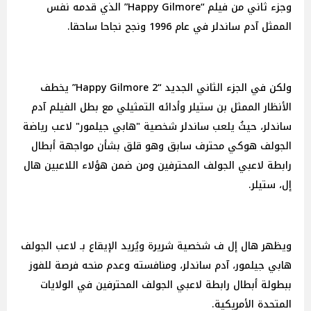
وجزء ثاني من فيلم “Happy Gilmore” الذي قدمه نفس
الممثل آدم ساندلر في عام 1996 ونجح نجاحا ساحقا.
ولكن في الجزء الثاني الجديد “Happy Gilmore 2” يخطف
الأنظار الممثل بن ستيلر وأدائه التمثيلي مع بطل الفيلم آدم
ساندلر، حيثُ يلعب ساندلر شخصية "هابي جيلمور" لاعب رياضة
الجولف هوكي محترف سابق وهو قلق بشأن مواجهة أبطال
رابطة لاعبي الجولف المحترفين ومن ضمن هؤلاء اللاعبين هال
إل، ستيلر.
ويظهر هال إل ف شخصية شريرة ويُريد الإيقاع بـ لاعب الجولف
هابي جيلمور، آدم ساندلر، ومنافسته وعدم منحه فرصة للفوز
ببطولة أبطال رابطة لاعبي الجولف المحترفين في الولايات
المتحدة الأمريكية.