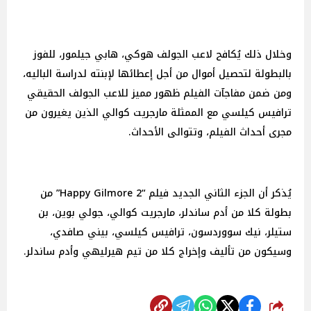
وخلال ذلك يُكافح لاعب الجولف هوكي، هابي جيلمور، للفوز
بالبطولة لتحصيل أموال من أجل إعطائها لإبنته لدراسة الباليه،
ومن ضمن مفاجآت الفيلم ظهور مميز للاعب الجولف الحقيقي
ترافيس كيلسي مع الممثلة مارجريت كوالي الذين يغيرون من
مجرى أحداث الفيلم، وتتوالى الأحداث.
يُذكر أن الجزء الثاني الجديد فيلم “Happy Gilmore 2” من
بطولة كلا من أدم ساندلر، مارجريت كوالي، جولي بوين، بن
ستيلر، نيك سووردسون، ترافيس كيلسي، بيني صافدي،
وسيكون من تأليف وإخراج كلا من تيم هيرليهي وأدم ساندلر.
شارك