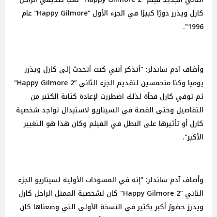
كارل ويذرز دورًا كبيرًا في الجزء الأول “Happy Gilmore” عام
1996".
وأضاف آدم ساندلر: "أتذكر أنني كنت أتحدث إلى كارل ويذرز
يوميا وكنا متحمسين لتقديم الجزء الثاني ”2 Happy Gilmore"
ثم توفي كارل فجأة لذلك اضطررت لإعادة كتابة الكثير من
التفاصيل وحتى القصة في السيناريو لاستبدال تواجد شخصية
كارل أو تأثيرها على البطل في الفيلم وكان هذا هو التغيير
الأكبر".
وأضاف آدم ساندلر: "إنه في المسودات الأولية لسيناريو الجزء
الثاني ”2 Happy Gilmore" كان لشخصية الممثل الراحل كارل
ويذرز حضورٌ أكبر بكثير في النسخة الأولى التي وضعناها كان