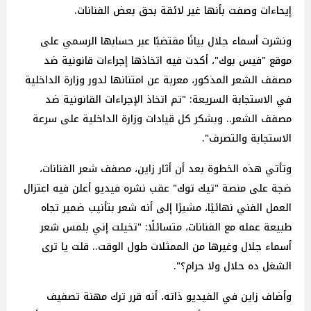
إيحاءات وصفت بأنها غير لائقة بحق بعض الفنانات.
ونشرت أسماء جلال بيانًا مقتضبًا عبر حسابها الرسمي على
موقع "فيس بوك"، أكدت فيه اتخاذها إجراءات قانونية ضد
مصفف الشعر المذكور، معربة عن امتنانها لدور وزارة الداخلية
في الاستجابة السريعة: "تم اتخاذ الإجراءات القانونية ضد
مصفف الشعر.. وبشكر كل قيادات وزارة الداخلية على سرعة
الاستجابة والتصرف".
وتأتي هذه الخطوة بعد أن أثار زاين، مصفف شعر الفنانات،
ضجة على منصة "تيك توك" عقب نشره فيديو أعلن فيه اعتزال
العمل الفني نهائيًا، مشيرًا إلى أنه شعر بتأنيب ضمير تجاه
طبيعة عمله مع الفنانات، متسائلًا: "تخيلت إني بلمس شعر
أسماء جلال وغيرها من الممثلات طول الوقت.. قلت يا ترى
الشغل ده حلال ولا حرام؟".
وأضاف زاين في الفيديو ذاته، أنه قرر ترك مهنة تصفيف