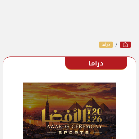
دراما
دراما