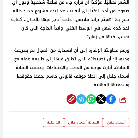
الشعر نهائيًا، مؤكدًا أن قراره جاء عن قناعة شخصية ودون أي
ضغوط من أحد، لافتًا إلى أنه يستعد لبدء مشروع جديد طالما
حلم به: "هفتح براند ملابس.. حاجة أتاجر فيها بالحلال.. كفاية
لحد كده شغل في الوسط الفني، وابدأ الحاجة اللي كان
نفسي فيها من زمان".
ورغم محاولته الإشارة إلى أن انسحابه من المجال تم بطريقة
ودية، إلا أن تصريحاته التي تطرق فيها إلى طبيعة عمله مع
الفنانات، أثارت موجة من الغضب والانتقادات، ودفعت الفنانة
أسماء جلال إلى اتخاذ موقف قانوني حاسم لحفظ حقوقها
وسمعتها المهنية.
شارك
أسماء جلال
الفنانة أسماء جلال
الداخلية