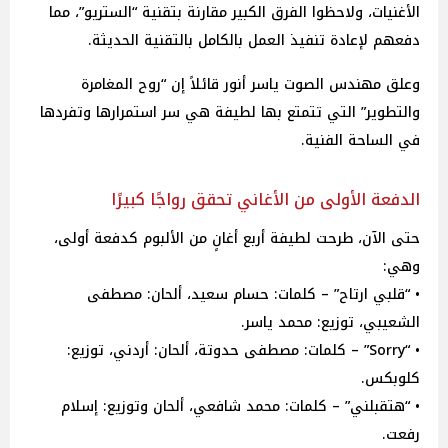
الأغنيات، ولاحظوا الفرق الكبير مقارنة بتقنية “الستريو”، مما
دفعهم لإعادة تنفيذ العمل بالكامل بالتقنية الحديثة.
وعلق مهندس الصوت ياسر أنور قائلاً إن “روح المغامرة
والتطوير” التي تتمتع بها لطيفة هي سر استمرارها وتفردها
في الساحة الفنية.
الدفعة الأولى من الأغاني تحقق رواجًا كبيرًا
حتى الآن، طرحت لطيفة أربع أغانٍ من الألبوم كدفعة أولى،
وهي:
• “قلبي ارتاح” – كلمات: حسام سعيد، ألحان: مصطفى
الشعيبي، توزيع: محمد ياسر.
• “Sorry” – كلمات: مصطفى حدوتة، ألحان: أردني، توزيع:
كلوبكس.
• “هتقبلني” – كلمات: محمد شافعي، ألحان وتوزيع: إسلام
رفعت.