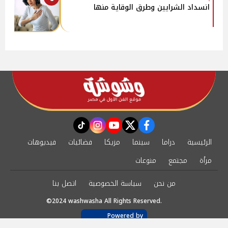
انسداد الشرايين وطرق الوقاية منها
instagram
tiktok
youtube
twitter
facebook
الرئيسية
دراما
سينما
مزيكا
فضائيات
فيديوهات
مرأة
مجتمع
منوعات
من نحن
سياسة الخصوصية
اتصل بنا
©2024 washwasha All Rights Reserved.
Powered by