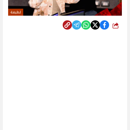
لطيفة
شارك