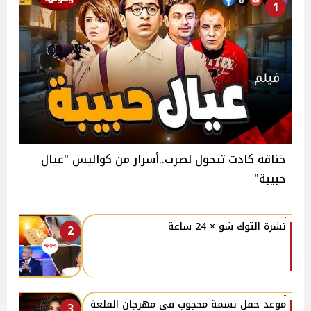
1
خناقة كادت تتحول لضرب..أسرار من كواليس "عيال
حبيبة"
نشرة التوك شو × 24 ساعة
2
موعد حفل نسمة محجوب في مهرجان القلعة
3