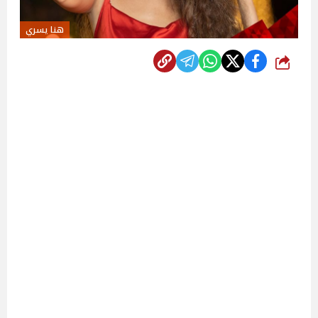
هنا يسري
شارك