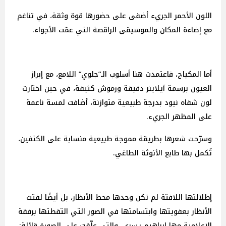
اللون الأحمر الجريء أضفى على حضورها قوة وثقة، في تناغم
مع إضاءة المكان والموسيقى الراقصة التي عمّت الأجواء.
أما المكياج، فاعتمدت هنا أسلوب الـ”جلوي” اللامع، مع إبراز
العيون برسمة آيلاينر دقيقة ورموش كثيفة، في حين اختارت
لون شفاه نيود بدرجة طبيعية متوازنة، أضافت لمسة ناعمة
على المظهر الجريء.
وسرّحت شعرها بطريقة مموجة طبيعية منسابة على الكتفين،
تُكمل بها طابع الأنوثة الطاغي.
إطلالتها اللافتة لم تكن وحدها محط الأنظار، بل أيضًا لفتت
الأنظار بعفويتها وابتسامتها في الصور التي التقطتها برفقة
الإعلامية مها إبراهيم يسري، والتي علّقت على الصورة قائلة: