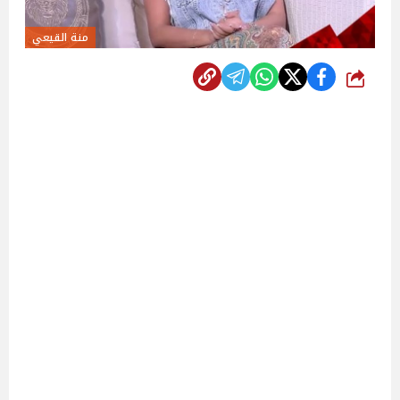
منة القيعي
شارك