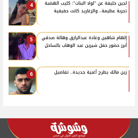
لجين خليفة عن "لولا البنات": كليب الهضبة
4
تجربة عظيمة.. والزغاريد كانت حقيقية
إلهام شاهين وغادة عبدالرازق وهالة صدقي
5
أبرز حضور حفل شيرين عبد الوهاب بالساحل
زين مالك يطرح أغنية جديدة.. تفاصيل
6