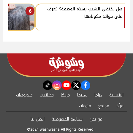
هل يختفي الشيب بهذه الوصفة؟ تعرف
6
على فوائد مكوناتها
instagram
tiktok
youtube
twitter
facebook
الرئيسية
دراما
سينما
مزيكا
فضائيات
فيديوهات
مرأة
مجتمع
منوعات
من نحن
سياسة الخصوصية
اتصل بنا
©2024 washwasha All Rights Reserved.