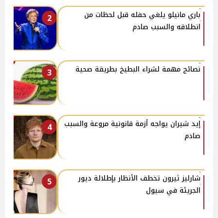
باري مانيلو يلغي حفله قبل لحظات من
2
انطلاقه والسبب صادم
نصائح مهمة لشراء البطيخ بطريقة صحية
3
إيد شيران يواجه أزمة قانونية مروعة والسبب
4
صادم
شارليز ثيرون تخطف الأنظار بإطلالة ديور
5
الجريئة في سيول