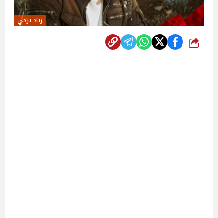
زياد برجي
شارك