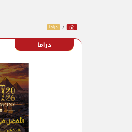
دراما
دراما