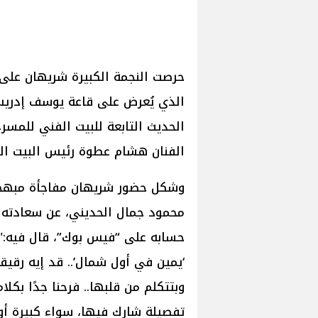
حرصت النجمة الكبيرة شريهان عل
الذي يُعرض على قاعة يوسف إدريس
الحديث التابعة للبيت الفني للمسر
الفنان هشام عطوة رئيس البيت ال
وشكل حضور شريهان مفاجأة مبهجة ل
محمود جمال الحديني، عن سعادته ا
حسابه على “فيس بوك”، قال فيه:"ش
‘يمين في أول شمال’.. قد إيه رقي
وبتتكلم من قلبها.. فرحنا جدًا بك
تفصيلة شارك فيها، سواء كبيرة أو