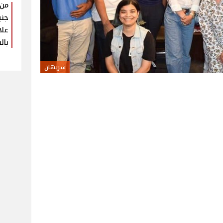
جني
علا
بال
شريهان