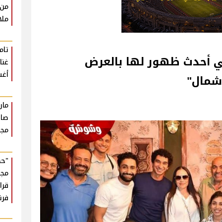
من 
ملا
تام
ي أحدث ظهور لها بالعرض
أغ
مال"‎
مار
صان
مجر
"حك
مجه
قرا
فر