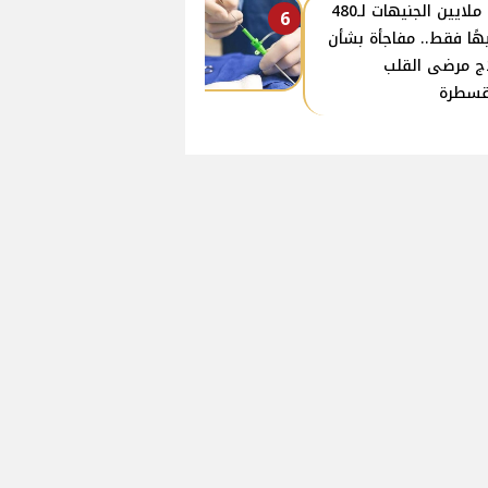
من ملايين الجنيهات لـ480
6
هًا فقط.. مفاجأة بشأن
ج مرضى القلب
قسطرة