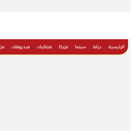
الرئيسية
دراما
سينما
مزيكا
فضائيات
فيديوهات
مرأ