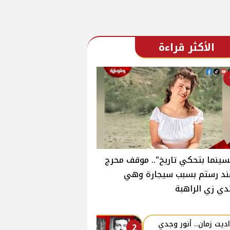
الأكثر قراءة
سينما بتحكي تاريخ".. موقف محرج
ند رستم بسبب سيجارة وهي
دي زي الراهبة
ديت زمان.. أنور وجدي
2