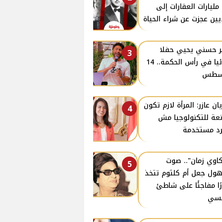
مليارات العقارات إلى
يين عجزت عن شراء الحياة
ر حسني يحيي حفلا
3
غنائيا في رأس الحكمة.. 14
سطس
يان عازر: المرأة لازم تكون
4
عة للتكنولوجيا مش
د مستخدمة
اوي زمان".. صوت
5
ول جعل أم كلثوم تتخذ
رًا مفاجئًا على شاطئ
نسي