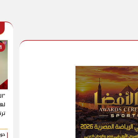
1
"ال
له
ترت
حوا