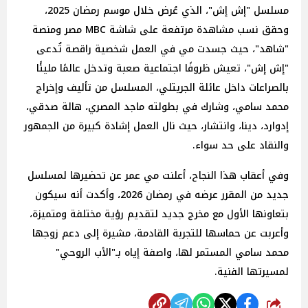
مسلسل "إش إش"، الذي عُرض خلال موسم رمضان 2025،
وحقق نسب مشاهدة مرتفعة على شاشة MBC مصر ومنصة
"شاهد"، حيث جسدت مي في العمل شخصية راقصة تُدعى
"إش إش"، تعيش ظروفًا اجتماعية صعبة وتدخل عالمًا مليئًا
بالصراعات داخل عائلة الجريتلي، المسلسل من تأليف وإخراج
محمد سامي، وشارك في بطولته ماجد المصري، هالة صدقي،
إدوارد، دينا، وانتشار، حيث نال العمل إشادة كبيرة من الجمهور
والنقاد على حد سواء.
وفي أعقاب هذا النجاح، أعلنت مي عمر عن تحضيرها لمسلسل
جديد من المقرر عرضه في رمضان 2026، وأكدت أنه سيكون
بتعاونها الأول مع مخرج جديد لتقديم رؤية مختلفة ومتميزة،
وأعربت عن حماسها للتجربة القادمة، مشيرة إلى دعم زوجها
محمد سامي المستمر لها، واصفة إياه بـ"الأب الروحي"
لمسيرتها الفنية.