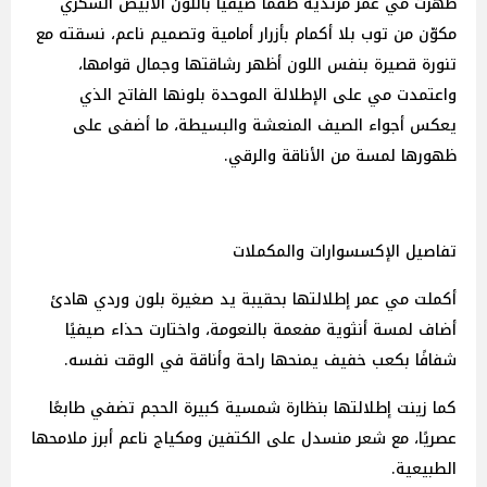
ظهرت مي عمر مرتدية طقمًا صيفيًا باللون الأبيض السكري
مكوّن من توب بلا أكمام بأزرار أمامية وتصميم ناعم، نسقته مع
تنورة قصيرة بنفس اللون أظهر رشاقتها وجمال قوامها،
واعتمدت مي على الإطلالة الموحدة بلونها الفاتح الذي
يعكس أجواء الصيف المنعشة والبسيطة، ما أضفى على
ظهورها لمسة من الأناقة والرقي.
تفاصيل الإكسسوارات والمكملات
أكملت مي عمر إطلالتها بحقيبة يد صغيرة بلون وردي هادئ
أضاف لمسة أنثوية مفعمة بالنعومة، واختارت حذاء صيفيًا
شفافًا بكعب خفيف يمنحها راحة وأناقة في الوقت نفسه.
كما زينت إطلالتها بنظارة شمسية كبيرة الحجم تضفي طابعًا
عصريًا، مع شعر منسدل على الكتفين ومكياج ناعم أبرز ملامحها
الطبيعية.