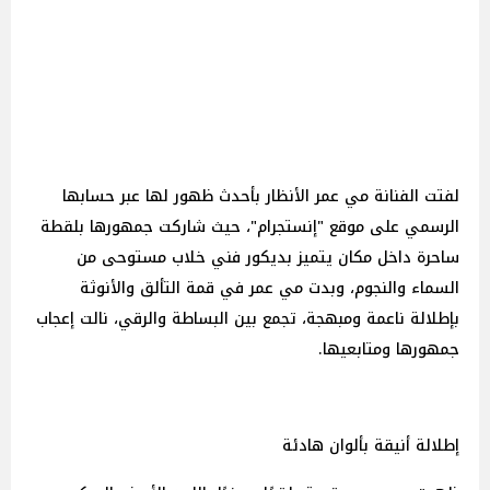
لفتت الفنانة مي عمر الأنظار بأحدث ظهور لها عبر حسابها
الرسمي على موقع "إنستجرام"، حيث شاركت جمهورها بلقطة
ساحرة داخل مكان يتميز بديكور فني خلاب مستوحى من
السماء والنجوم، وبدت مي عمر في قمة التألق والأنوثة
بإطلالة ناعمة ومبهجة، تجمع بين البساطة والرقي، نالت إعجاب
جمهورها ومتابعيها.
إطلالة أنيقة بألوان هادئة