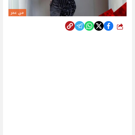
مي عمر
شارك