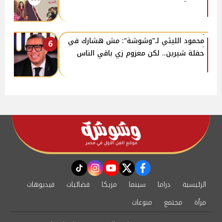
محمود الليثي لـ"وشوشة": مش هشارك في
6
حفلة شيرين.. لكن معزوم زي باقي الناس
instagram
tiktok
youtube
twitter
facebook
الرئيسية
دراما
سينما
مزيكا
فضائيات
فيديوهات
مرأة
مجتمع
منوعات