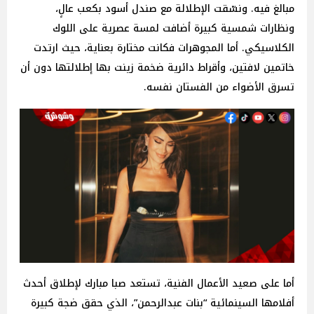
مبالغ فيه. ونسّقت الإطلالة مع صندل أسود بكعب عالٍ،
ونظارات شمسية كبيرة أضافت لمسة عصرية على اللوك
الكلاسيكي. أما المجوهرات فكانت مختارة بعناية، حيث ارتدت
خاتمين لافتين، وأقراط دائرية ضخمة زينت بها إطلالتها دون أن
تسرق الأضواء من الفستان نفسه.
أما على صعيد الأعمال الفنية، تستعد صبا مبارك لإطلاق أحدث
أفلامها السينمائية “بنات عبدالرحمن”، الذي حقق ضجة كبيرة