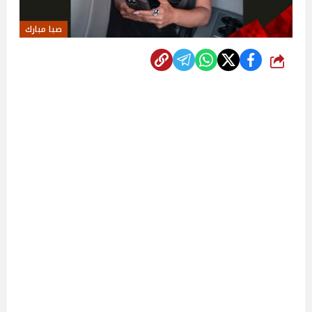
صبا مبارك
شارك