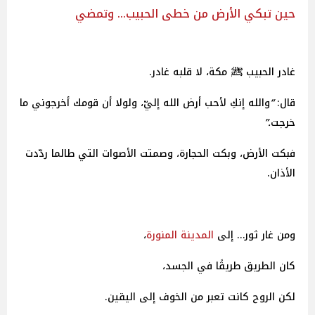
حين تبكي الأرض من خطى الحبيب… وتمضي
غادر الحبيب ﷺ مكة، لا قلبه غادر.
قال:
“
والله
إنكِ
لأحب
أرض
الله
إليّ،
ولولا
أن
قومك
أخرجوني
ما
خرجت
.”
فبكت الأرض، وبكت الحجارة، وصمتت الأصوات التي طالما ردّدت
الأذان.
ومن غار ثور… إلى
المدينة المنورة
،
كان الطريق طريقًا في الجسد،
لكن الروح كانت تعبر من الخوف إلى اليقين.