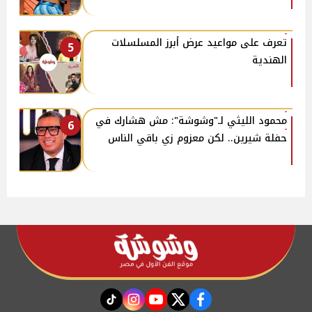
تعرف على مواعيد عرض أبرز المسلسلات
5
الهندية
محمود الليثي لـ"وشوشة": مش هشارك في
6
حفلة شيرين.. لكن معزوم زي باقي الناس
instagram
tiktok
youtube
twitter
facebook