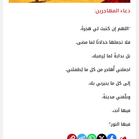
دعاء المهاجرين:
“
اللهم
إن
كتبتَ
لي
هجرةً،
فلا
تجعلها
خذلانًا
لما
مضى،
بل
بدايةً
لما
يُرضيك
.
اجعلني
أُهاجر
من
كل
ما
يُطفئني،
إلى
كل
ما
ينيرني
بك
.
وبلّغني
مدينةً،
فيها
أنت،
فيها
النور
.”