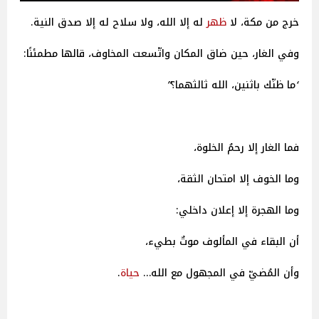
خرج من مكة، لا
ظهر
له إلا الله، ولا سلاح له إلا صدق النية.
وفي الغار، حين ضاق المكان واتّسعت المخاوف، قالها مطمئنًا:
“
ما
ظنّك
باثنين،
الله
ثالثهما؟
”
فما الغار إلا رحمُ الخلوة،
وما الخوف إلا امتحان الثقة،
وما الهجرة إلا إعلان داخلي:
أن البقاء في المألوف موتٌ بطيء،
وأن المُضيّ في المجهول مع الله…
حياة
.