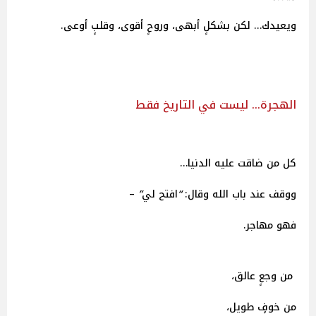
ويعيدك… لكن بشكلٍ أبهى، وروحٍ أقوى، وقلبٍ أوعى.
الهجرة… ليست في التاريخ فقط
كل من ضاقت عليه الدنيا…
ووقف عند باب الله وقال:
“
افتح
لي
”
–
فهو مهاجر.
من وجعٍ عالق،
من خوفٍ طويل،