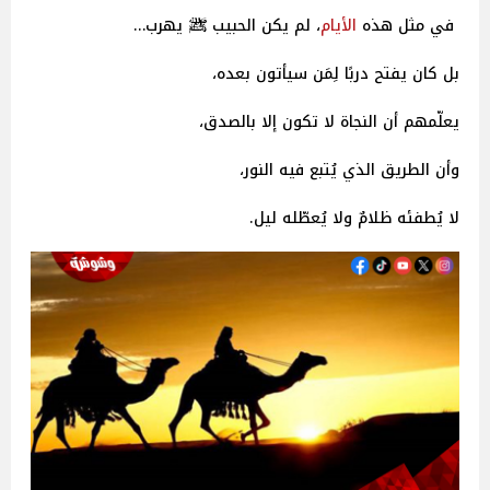
في مثل هذه
الأيام
، لم يكن الحبيب ﷺ يهرب…
بل كان يفتح دربًا لِمَن سيأتون بعده،
يعلّمهم أن النجاة لا تكون إلا بالصدق،
وأن الطريق الذي يُتبع فيه النور،
لا يُطفئه ظلامٌ ولا يُعطّله ليل.