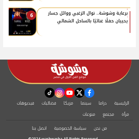
برعاية وشوشة.. نوال الزغبي ووائل جسار
6
يحييان حفلًا غنائيًا بالساحل الشمالي
instagram
tiktok
youtube
twitter
facebook
الرئيسية
دراما
سينما
مزيكا
فضائيات
فيديوهات
مرأة
مجتمع
منوعات
من نحن
سياسة الخصوصية
اتصل بنا