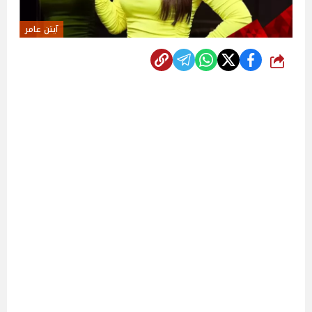
آيتن عامر
شارك