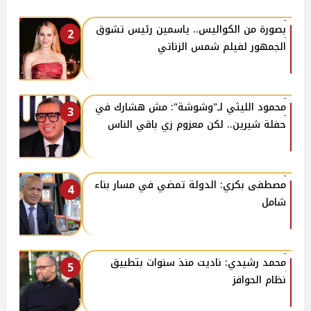
بصورة من الكواليس.. ياسمين رئيس تشوق
2
الجمهور لفيلم شمس الزناتي
محمود الليثي لـ"وشوشة": مش هشارك في
3
حفلة شيرين.. لكن معزوم زي باقي الناس
مصطفى بكري: الدولة تمضي في مسار بناء
4
شامل
محمد رشيدي: ناديت منذ سنوات بتطبيق
5
نظام الحوافز