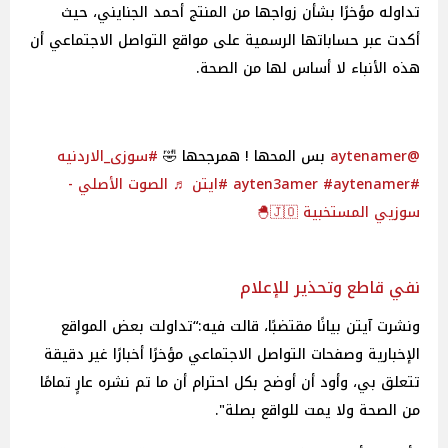
تداوله مؤخرًا بشأن زواجها من المنتج أحمد الجنايني، حيث
أكدت عبر حساباتها الرسمية على مواقع التواصل الاجتماعي أن
هذه الأنباء لا أساس لها من الصحة.
@aytenamer
بس المحها ! همرجحها 🤣
#سوزى_الاردنيه
#ayten3amer
#aytenamer
#ايتن
♬ الصوت الأصلي -
سوزيي المستخبية 🇯🇴🐣
نفي قاطع وتحذير للإعلام
ونشرت آيتن بيانًا مقتضبًا، قالت فيه:“تداولت بعض المواقع
الإخبارية وصفحات التواصل الاجتماعي مؤخرًا أخبارًا غير دقيقة
تتعلق بي، وأود أن أوضح بكل احترام أن ما تم نشره عارٍ تمامًا
من الصحة ولا يمت للواقع بصلة".