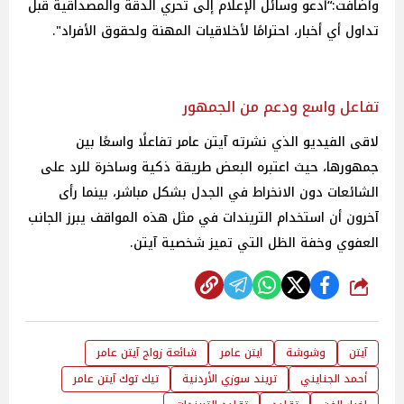
وأضافت:“أدعو وسائل الإعلام إلى تحري الدقة والمصداقية قبل
تداول أي أخبار، احترامًا لأخلاقيات المهنة ولحقوق الأفراد".
تفاعل واسع ودعم من الجمهور
لاقى الفيديو الذي نشرته آيتن عامر تفاعلًا واسعًا بين
جمهورها، حيث اعتبره البعض طريقة ذكية وساخرة للرد على
الشائعات دون الانخراط في الجدل بشكل مباشر، بينما رأى
آخرون أن استخدام التريندات في مثل هذه المواقف يبرز الجانب
العفوي وخفة الظل التي تميز شخصية آيتن.
شارك
آيتن
وشوشة
ايتن عامر
شائعة زواج آيتن عامر
أحمد الجنايني
تريند سوزي الأردنية
تيك توك آيتن عامر