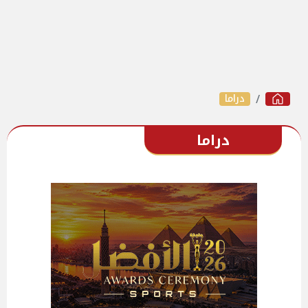
دراما
دراما