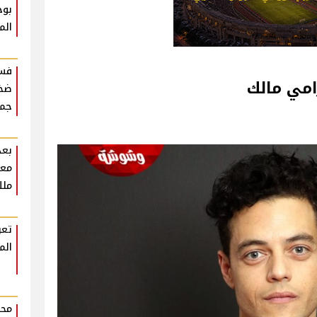
بوح
الم
فست
رامي مالك
ضخم
جمه
بعد
معل
ملك
تعر
الم
محم