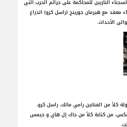
لسجناء النازيين للمحاكمة على جرائم الحرب التي
 معقد مع هيرمان جورينج (راسل كرو) الذراع
والى الأحداث.
يد Nuremberg من بطولة كلاً من الفنانين رامي مالك، راسل كرو،
نكس، من كتابة كلاً من جاك إل هاي و جيمس
ت.