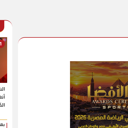
1
الش
أنغ
الك
بهي