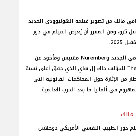
مي مالك من تصوير فيلمه الهوليوودي الجديد
ثل راسل كرو، ومن المقرر أن يُعرض الفيلم في دور
وبحسب موقع Variety الفيلم العالمي الجديد Nuremberg مقتبس ومأخوذ عن
كتاب The Nazi and the Psychiatrist للمؤلف جاك إل هاي الذي حقق أعلى نسبة
ار من الإثارة حول المحاكمات القانونية التي
لمهزوم في ألمانيا ما بعد الحرب العالمية
 مالك
لم دور الطبيب النفسي الأمريكي دوجلاس