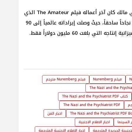
يُذكر أنه على الصعيد الفني لـ رامي مالك كان آخر أعماله فيلم The Amateur الذي
عُرض في شهر أبريل الماضي ونجح نجاحاً ساحقاً، حيثُ وصلت إيراداته عالمياً إلى 90
ه التي بلغت 60 مليون دولاراً فقط.
N
فيلم Nuremberg
فيلم Nuremberg مترجم
كتاب The Nazi and the Psychiatrist PDF
The Nazi and the Psychiatrist PDF
The Nazi and the Psychiatrist PDF B
اخبار الفن
ر السينما
اخبار الافلام الاجنبية
الاجنبية الجديدة المترجمة
اخبار الافلام الاجنبية المترجمة