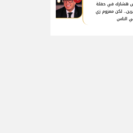
 هشارك في حفلة
ين.. لكن معزوم زي
ي الناس