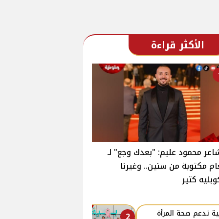
الأكثر قراءة
اعر محمود عليم: "بعدك وجع" لـ
ام مكتوبة من سنين.. وغيرنا
وبليه كتير
ة تدعم صحة المرأة
2