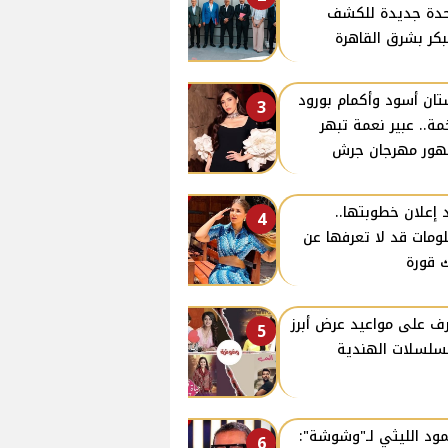
دة جديدة للكشف
بكر بشرق القاهرة
ان أسود وأكمام بورود
3
ة.. عبير نعمة تبهر
ور مهرجان جرش
 إعلان خطوبتها..
4
ومات قد لا تعرفها عن
 قورة
ف على مواعيد عرض أبرز
5
سلسلات الهندية
ود الليثي لـ"وشوشة":
6