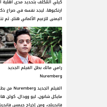
كيلي المُكلَّف بتحديد مدى أهلية ا
ارتكبوها، ليجد نفسه في صراع ذكاء
اليمنى للزعيم الألماني هتلر، ثم تت
رامي مالك بطل الفيلم الجديد
Nuremberg
الفيلم الجد
مايكل شانون، ليو وودال، كولن ها
فاندربلت، ومن إخراج جيمس فاندربل