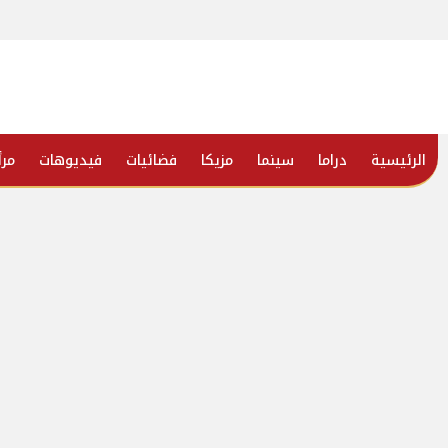
الرئيسية
دراما
سينما
مزيكا
فضائيات
فيديوهات
مرأ