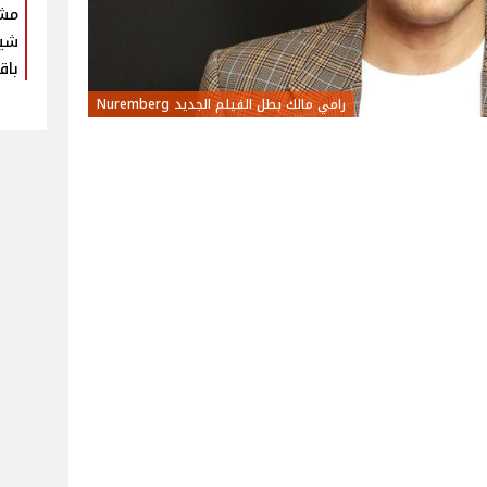
مش
شير
باق
رامي مالك بطل الفيلم الجديد Nuremberg