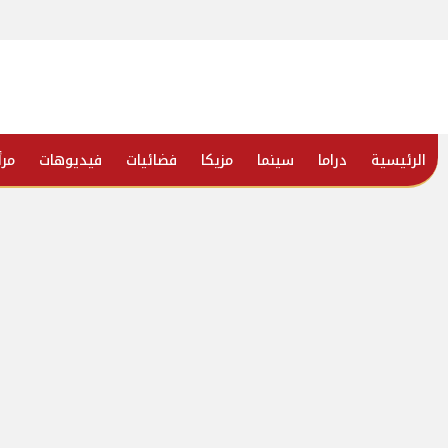
الرئيسية
دراما
سينما
مزيكا
فضائيات
فيديوهات
مرأ