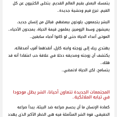
يتمسك البعض بقيم العالم القديم، يتخلى الكثيرون عن كل
القيم، تبزغ قيم وحشية جديدة..
البشر يتجمعون، يلوذون ببعضهم، قبائل من إنسان جديد،
يعيشون وسط الزومبيز، يعلمون قيمة الحياة، يمجدون الأحياء..
الموتى أعداء الحياة حتى لو كانوا أحباء سابقين..
يهتدي ريك إلى زوجته وابنه كارل، أنقذهما أقرب أصدقائه،
يكتشف أن زوجته وصديقه دخلا في علاقة حب اعتقادا أنه قد
هلك..
يتسامح، لكن الحياة لاتمضي..
المجتمعات الجديدة تتعاون أحيانا، الشر يظل موجودا
في ثيابه الملائكية..
كعادة الإنسان ما أن يحسم صراعه ضد البيئة، يبدأ صراعه
الحقيقي، قوة الشر المتأصلة فيه هي الخطر الأكبر الذي يهدد