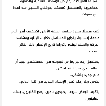
السينما الأمريكية، رغم كل الإشادات النقدية والحفاوة
الجماهيرية بالمسلسل تمسكت بموقفي السلبي منه لمدة
سبع سنوات..
كنت مخطئا، بمجرد متابعة الحلقة الأولى اكتشفت أنني أمام
ملحمة إنسانية، يتجاوز المسلسل حكايات الإثارة ومشاهد
الحركة والعنف ليقدم بانوراما تاريخ الإنسان ذلك الكائن
العجيب..
يستفيق ريك جرايمز من غيبوبته في المستشفى ليجد أن
العالم الذي يعرفه قد انتهى.
عالم جديد يتشكل..
يخوض ريك رحلة تطور الإنسان الجديد في هذا العالم..
يتكيف البعض سريعا؛ يصبحون ناجين، يعجز الكثيرون، يهلك
العاجزون..