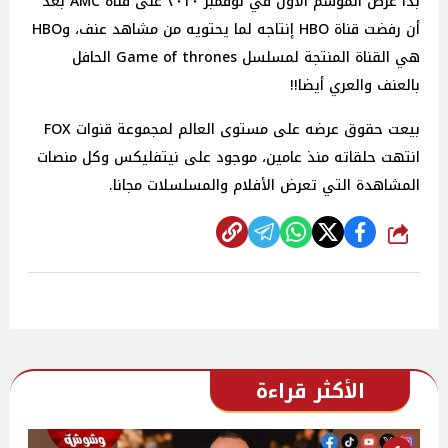
بدأ عرض الموسم الأول في نوفمبر ٢٠١٠ على قناة AMC بعد
أن رفضت قناة HBO إنتاجه لما يحتويه من مشاهد عنف، وHBO
هي القناة المنتجة لمسلسل Game of thrones الحافل
بالعنف والعري أيضا!!
بيعت حقوق عرضه على مستوى العالم لمجموعة قنوات FOX
انتهت حلقاته منذ عامين، موجود على نيتفليكس وكل منصات
المشاهدة التي تعرض الأفلام والمسلسلات مجانا.
شارك
الأكثر قراءة