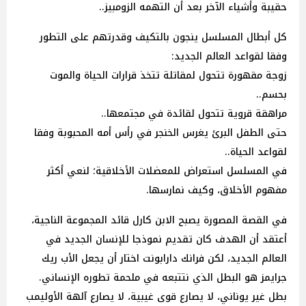
حقيبة وأشياء الآخر بعد أن التهمه الزومبيز..
كل أبطال المسلسل ينجون بالتكيف وقدرتهم على التطور
وفقا لقواعد العالم الجديد:
زوجة مقهورة تتحول لمقاتلة تتخذ قرارات الحياة والموت
بحسم..
مراهقة قروية تتحول لقائدة في مجتمعها..
حتى الطفل البرئ يغرس الخنجر في رأس أمه المحبوبة وفقا
لقواعد الحياة..
في المسلسل استعراض للمعضلات الأخلاقية؛ لنعي أكثر
مفهوم الأخلاق، وكيف نمارسها.
في القصة المصورة يصبح الابن كارل قائد المجموعة الناجية،
أعتقد أن الهدف كان تقديم نموذجا للإنسان الجديد في
العالم الجديد، لكن فرانك دارابونت اختار أن يجعل الأب ريك
جرايمز هو البطل الذي نتتبعه في ملحمة تطوره الإنساني.
بطل غير يوناني، لا يصارع قوى غيبية، لا يصارع آلهة الأوليمب