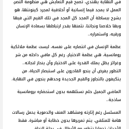
في النهاية يهتدي، تصبح قيم التعايش هي منظومة النصر،
العمل لا يمجد قيما إنسانية أو أخلاقية لمجرد كينونتها، هو
يشرح ببساطة أن المجد كل المجد في تلك القيم التي فيها
وبها خلاصنا ونجاتنا، نثمنها بقدر ارتباطها بسعادة الإنسان
ورقيه، واستمراره..
عظمة الإنسان في انتصاره على نفسه، ليست عظمة ملائكية
رومانسية، هي عظمة الاختيار، رغم كل مافي داخله من شر
وغرائز يظل يملك القدرة على الاختيار وأن ينحاز لنجاته..
التطور يفرض أن ينجو القادرون على استبصار الحياة، من
يتكيفون بالتجاوز والقيم الجديدة وحدهم ينجون في النهاية.
الماضي الجميل حلم نستلهمه بدون استحضاره برومانسية
ساذجة..
المسلسل رغم إثارته ومشاهد العنف والدموية يحمل رسالات
هامة للمتلقي، يتم تمريرها بدون خطابة أو مباشرة، فقط
الأحداث تجعلنا نتطور مع الأبطال في رحلة النجاة.