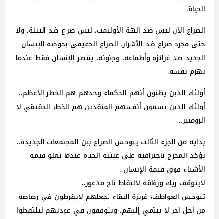
الحياة.
الصراع الآن ليس ضد آلهة الأوليمب، ليس صراع ضد البيئة، ولا
حتى مجرد صراع ضد الأشرار، الصراع الحقيقي يخوضه الإنسان
الجديد ضد غرائزه وأطماعه، وجنونه، ينتصر الإنسان فقط عندما
يهزم نفسه.
أولئك الذين يظنون أنهم الحكماء وحدهم هم الخطر الأعظم..
أولئك الذين يسمون أنفسهم المنقذين هم الخطر الحقيقي لا
الزومبيز..
بداية من الجزء الثالث يتوحش الصراع بين المجتمعات الجديدة..
يؤكد المخرج باحترافية على عبثية الحياة عندما تعلو قيمة
الأشياء فوق قيمة الإنسان..
لايتوقف ريك ورفاقه لالتقاط ناج مذعور..
تتوحش العواطف، غريزة البقاء تجعلهم لايفرطون في رصاصة
من أجل آخر لا ينتمي إليهم، ويتوقفون في عودتهم ليلتقطوا