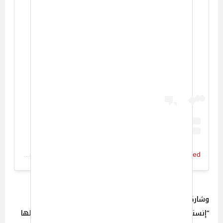
View this post on Instagram
A post shared by Mayan El Sayed مايان السيد (@mayanelsayed)
وشاركت مايان متابعيها على موقع التواصل الاجتماعي
“إنستجرام” مجموعة من الصور من حفل الزفاف، ظهرت خلالها