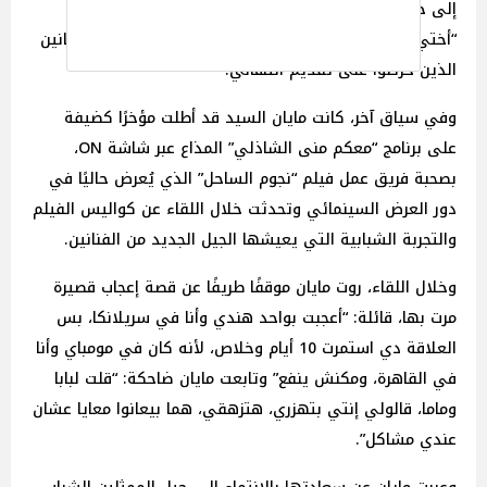
إلى جانب العروس في لحظات مؤثرة ومرحة وعلقت قائلة:
“أختي أحلى عروسة”، وسط تفاعل كبير من الجمهور والفنانين
الذين حرصوا على تقديم التهاني.
وفي سياق آخر، كانت مايان السيد قد أطلت مؤخرًا كضيفة
على برنامج “معكم منى الشاذلي” المذاع عبر شاشة ON،
بصحبة فريق عمل فيلم “نجوم الساحل” الذي يُعرض حاليًا في
دور العرض السينمائي وتحدثت خلال اللقاء عن كواليس الفيلم
والتجربة الشبابية التي يعيشها الجيل الجديد من الفنانين.
وخلال اللقاء، روت مايان موقفًا طريفًا عن قصة إعجاب قصيرة
مرت بها، قائلة: “أعجبت بواحد هندي وأنا في سريلانكا، بس
العلاقة دي استمرت 10 أيام وخلاص، لأنه كان في مومباي وأنا
في القاهرة، ومكنش ينفع” وتابعت مايان ضاحكة: “قلت لبابا
وماما، قالولي إنتي بتهزري، هتزهقي، هما بيعانوا معايا عشان
عندي مشاكل”.