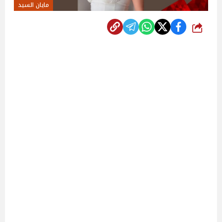
مايان السيد
شارك