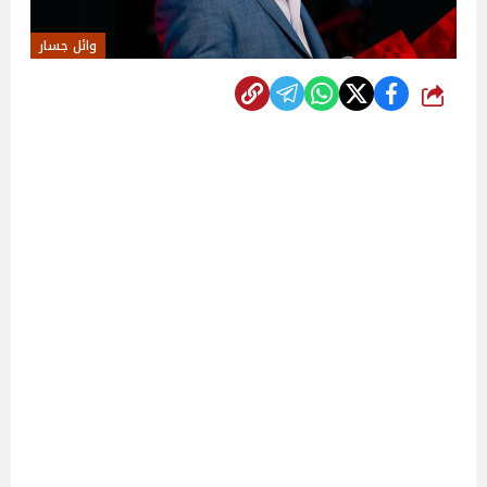
وائل جسار
شارك