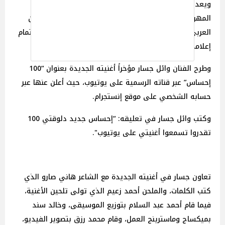
ويعد هذا الحفل جزءًا من الفعاليات الفنية التي يشهدها
المهرجان هذا العام، حيث يجمع أبرز نجوم الغناء في الوطن
العربي والعالم، ويقام سنوياً بالعاصمة المغربية وسط اهتمام
إعلامي وجماهيري واسع.
وطرح الفنان وائل جسار مؤخراً أغنيته الجديدة بعنوان “100
إحساس” عبر قناته الرسمية على يوتيوب، حيث أعلن عنها عبر
حسابه الشخصي على موقع إنستجرام.
وكتب وائل جسار في تعليقه: “إحساس جديد دلوقتي 100
تقدروا تسمعوا أغنيتي على يوتيوب".
تعاون جسار في أغنيته الجديدة مع الشاعر هاني صارو الذي
كتب الكلمات، والملحن أحمد زعيم الذي تولى تلحين الأغنية،
فيما قام أحمد عبد السلام بتوزيع الموسيقى، وخالد سند
بميكساج وماسترينج العمل، وقام محمد رزق بتصوير الفيديو،