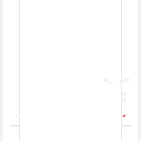
View this post on Instagram
A post shared by Wael Jassar | وائل جسار (@waeljassarofficial)