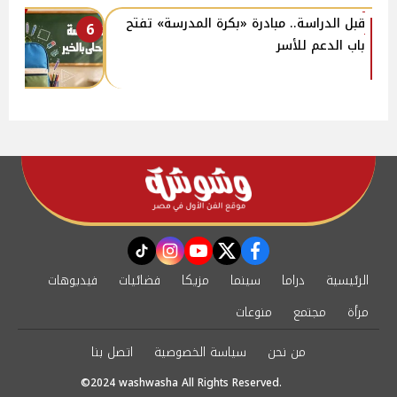
قبل الدراسة.. مبادرة «بكرة المدرسة» تفتح
6
باب الدعم للأسر
instagram
tiktok
youtube
twitter
facebook
الرئيسية
دراما
سينما
مزيكا
فضائيات
فيديوهات
مرأة
مجتمع
منوعات
من نحن
سياسة الخصوصية
اتصل بنا
©2024 washwasha All Rights Reserved.