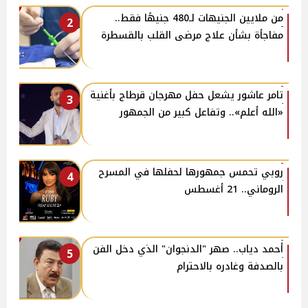
من ملايين الجنيهات لـ480 جنيهًا فقط..
2
مفاجأة بشأن علاج مرضى القلب بالقسطرة
تامر عاشور يشعل حفل مهرجان قرطاج بأغنية
3
«الله أعلم».. وتفاعل كبير من الجمهور
روبي تحمس جمهورها لحفلها في المسرح
4
الروماني.. 21 أغسطس
أحمد دياب.. صهر "الدنجوان" الذي دخل الفن
5
بالصدفة وغادره بالاحترام