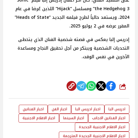
على الصعيد الفني، كان آخر أعمال إدريس إلبا فيلم “Sonic
the Hedgehog 3” ومسلسل “Hijack” اللذين عُرضا في عام
2024، ويستعد حالياً لطرح فيلمه الجديد “Heads of State”
المقرر عرضه في 2 يوليو 2025.
إدريس إلبا يعكس في قصته شخصية الفنان الذي يتخطى
التحديات الشخصية ويبتكر من أجل تحقيق النجاح ومساعدة
الآخرين في نفس الوقت.
شارك
ادريس البا
اخبار ادريس البا
اخبار الفن
اخبار الفنانين
اخبار الفنانين الاجانب
اخبار السينما
اخبار الافلام الاجنبية
اخبار الافلام الاجنبية الجديدة
اخبار الافلام الاجنبية الجديدة المترجمة