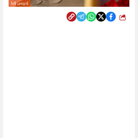
إدريس إلبا
شارك