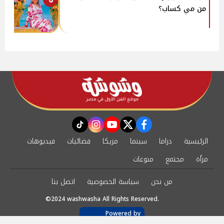
من مي كساب؟
instagram
tiktok
youtube
twitter
facebook
الرئيسية
دراما
سينما
مزيكا
فضائيات
فيديوهات
مرأة
مجتمع
منوعات
من نحن
سياسة الخصوصية
اتصل بنا
©2024 washwasha All Rights Reserved.
Powered by