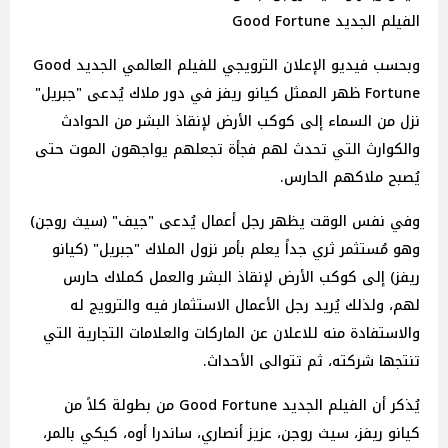
الفيلم الجديد Good Fortune
وبحسب فيديو الإعلان الترويجي للفيلم العالمي الجديد Good
Fortune ظهر الممثل كيانو ريفز في دور ملاك يُدعى "جبريل"
نزل من السماء إلى كوكب الأرض لإنقاذ البشر من الحوادث
والكوارث التي تحدث لهم فجأة تجعلهم يواجهون الموت حتى
يُصبح ملاكهم الحارس.
وفي نفس الوقت يظهر رجل أعمال يُدعى "جيف" (سيث روجن)
وهو مُستثمر ثري جداً يعلم بأمر نزول الملاك "جبريل" (كيانو
ريفز) إلى كوكب الأرض لإنقاذ البشر والعمل كملاك حارس
لهم، ولذلك يُريد رجل الأعمال الاستثمار فيه والترويج له
والاستفادة منه للاعلان عن الماركات والعلامات التجارية التي
تنتجها شركته، ثم تتوالى الأحداث.
يُذكر أن الفيلم الجديد Good Fortune من بطولة كلاً من
كيانو ريفز، سيث روجن، عزيز أنصاري، ساندرا أوه، كيكي بالمر،