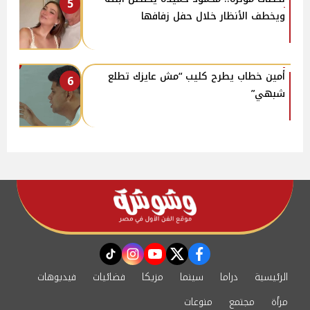
5
ويخطف الأنظار خلال حفل زفافها
أمين خطاب يطرح كليب “مش عايزك تطلع
6
شبهي”
instagram
tiktok
youtube
twitter
facebook
الرئيسية
دراما
سينما
مزيكا
فضائيات
فيديوهات
مرأة
مجتمع
منوعات