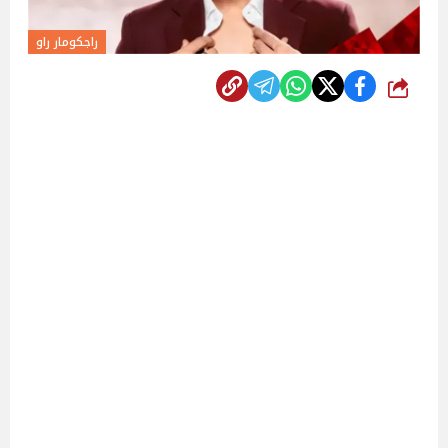
راجكومار راو
شارك