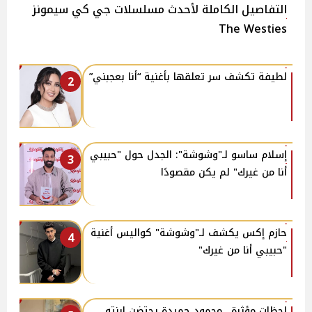
التفاصيل الكاملة لأحدث مسلسلات جي كي سيمونز
The Westies
لطيفة تكشف سر تعلقها بأغنية “أنا بعجبني”
2
إسلام ساسو لـ"وشوشة": الجدل حول "حبيبي
3
أنا من غيرك" لم يكن مقصودًا
حازم إكس يكشف لـ"وشوشة" كواليس أغنية
4
"حبيبي أنا من غيرك"
لحظات مؤثرة.. محمود حميدة يحتضن ابنته