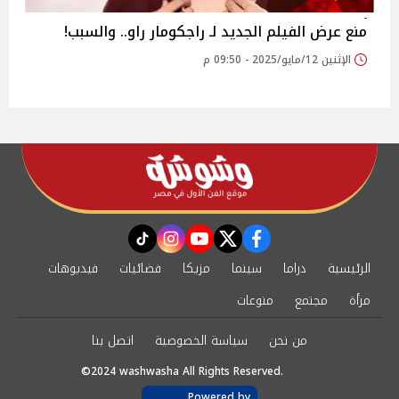
منع عرض الفيلم الجديد لـ راجكومار راو.. والسبب!
الإثنين 12/مايو/2025 - 09:50 م
instagram
tiktok
youtube
twitter
facebook
الرئيسية
دراما
سينما
مزيكا
فضائيات
فيديوهات
مرأة
مجتمع
منوعات
من نحن
سياسة الخصوصية
اتصل بنا
©2024 washwasha All Rights Reserved.
Powered by