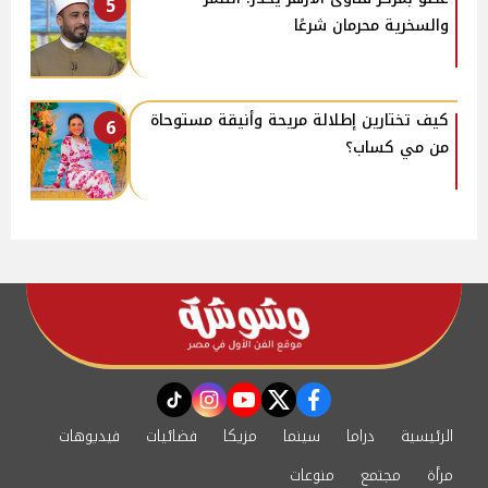
5
والسخرية محرمان شرعًا
كيف تختارين إطلالة مريحة وأنيقة مستوحاة
6
من مي كساب؟
instagram
tiktok
youtube
twitter
facebook
الرئيسية
دراما
سينما
مزيكا
فضائيات
فيديوهات
مرأة
مجتمع
منوعات