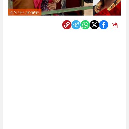
ناوازودين سيديكيو
شارك