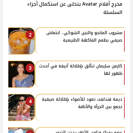
مخرج أفلام Avatar يتخلى عن استكمال أجزاء
السلسلة
مشروب المانجو والتين الشوكي.. انتعاش
2
صيفي بطعم الفاكهة الطبيعية
كارمن سليمان تتألق بإطلالة أنيقة في أحدث
3
ظهور لها
ديمة قندلفت تعود للأضواء بإطلالة صيفية
4
تجمع بين الجرأة والأناقة
عضو بمركز فتاوى الأزهر يحذر: التنمر