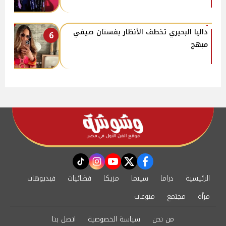
داليا البحيري تخطف الأنظار بفستان صيفي
6
مبهج
instagram
tiktok
youtube
twitter
facebook
الرئيسية
دراما
سينما
مزيكا
فضائيات
فيديوهات
مرأة
مجتمع
منوعات
من نحن
سياسة الخصوصية
اتصل بنا