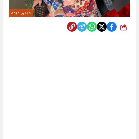
فيفي عبده
شارك