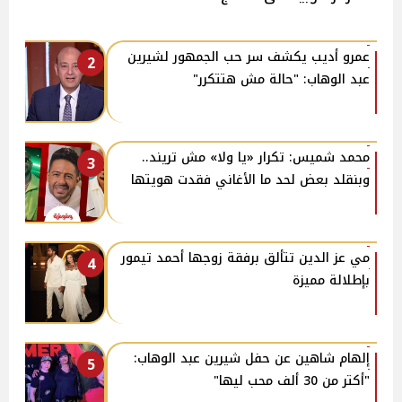
عمرو أديب يكشف سر حب الجمهور لشيرين
2
عبد الوهاب: "حالة مش هتتكرر"
محمد شميس: تكرار «يا ولا» مش تريند..
3
وبنقلد بعض لحد ما الأغاني فقدت هويتها
مي عز الدين تتألق برفقة زوجها أحمد تيمور
4
بإطلالة مميزة
إلهام شاهين عن حفل شيرين عبد الوهاب:
5
"أكتر من 30 ألف محب ليها"