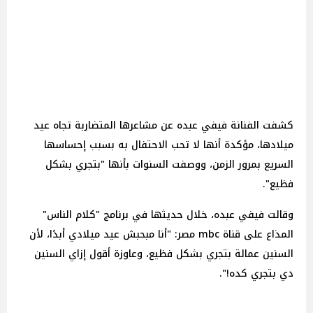
كشفت الفنانة فيفي عبده عن مشاعرها المتضاربة تجاه عيد
ميلادها، مؤكدة أنها لا تحب الاحتفال به بسبب إحساسها
السريع بمرور الزمن، ووصفت السنوات بأنها "بتجري بشكل
فظيع".
وقالت فيفي عبده، خلال حديثها في برنامج "كلام الناس"
المذاع على قناة mbc مصر: "أنا مبحبش عيد ميلادي أبدًا، لأن
السنين عمالة بتجري بشكل فظيع، وعاوزة أقول إزاي السنين
دي بتجري كده!".