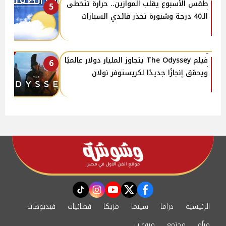
طقس الأسبوع يقلب الموازين.. حرارة تتخطى
5
الـ40 درجة وشبورة تحذر قائدي السيارات
فيلم The Odyssey يتجاوز المليار دولار عالميًا
6
ويحقق إنجازًا جديدًا لكريستوفر نولان
instagram
tiktok
youtube
twitter
facebook
الرئيسية
دراما
سينما
مزيكا
فضائيات
فيديوهات
مرأة
مجتمع
منوعات