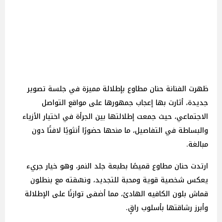
ظهرت الفنانة حنان مطاوع بإطلالة مميزة في جلسة تصوير
جديدة، أثارت بها إعجاب جمهورها على مواقع التواصل
الاجتماعي، حيث جمعت إطلالتها بين الجرأة في اختيار الأزياء
والبساطة في التفاصيل، ما منحها حضورًا أنثويًا لافتًا دون
مبالغة.
ارتدت حنان مطاوع قميصًا بطبعة جلد النمر، وهو خيار جريء
يعكس شخصية قوية ومحبة للتجديد، ونسّقته مع بنطلون
قماش بلون الكافيه الهادئ، مما أضفى توازنًا على الإطلالة
وأبرز رشاقتها بأسلوب راقٍ.