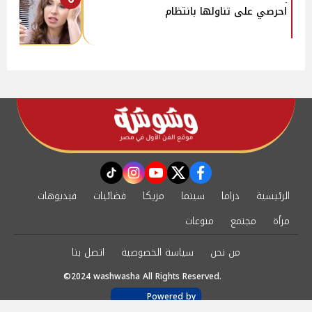
احرصي على تناولها بانتظام
instagram
tiktok
youtube
twitter
facebook
الرئيسية
دراما
سينما
مزيكا
فضائيات
فيديوهات
مرأة
مجتمع
منوعات
من نحن
سياسة الخصوصية
اتصل بنا
©2024 washwasha All Rights Reserved.
Powered by