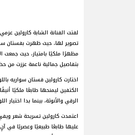
لفتت الفنانة الشابة كارولين عزمي
تصوير لها، حيث ظهرت بفستان سواري
مظهرًا ملكيًا بامتياز، حيث جمعت ا
بتفاصيل جمالية ناعمة عززت من حضو
اختارت كارولين فستان سواريه بالل
الكتفين ليمنحها طابعًا ملكيًا أني
الرقي والأنوثة، بينما بدا اختيار الل
اعتمدت كارولين تسريحة شعر ويفي
عليها طابعًا طبيعيًا وعصريًا في آ