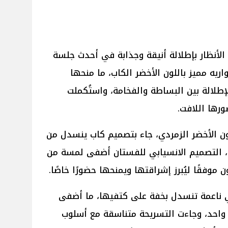
 الأنظار بإطلالة أنيقة وجذابة في أحدث جلسة
ه مميز باللون الأخضر الكاب، ما منحها
لإطلالة بين البساطة والفخامة، واستُكملت
رها اللافت.
ون الأخضر الزمردي، جاء بتصميم كاب ينسدل من
قًا، التصميم الانسيابي للفستان أضفى لمسة من
ون موفقًا ليُبرز إشراقتها ويمنحها حضورًا خاصًا.
 ناعمة تنسدل بخفة على كتفيها، ما أضفى
نٍ واحد، وجاءت التسريحة متناسقة مع أسلوب