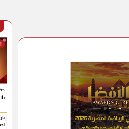
1
حقي
بأل
بار
لحظ