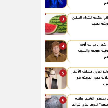
م
ئح مهمة لشراء البطيخ
3
يقة صحية
 شيران يواجه أزمة
4
ونية مروعة والسبب
م
ليز ثيرون تخطف الأنظار
5
لالة ديور الجريئة في
ول
يختفي الشيب بهذه
6
صفة؟ تعرف على فوائد