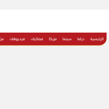
الرئيسية
دراما
سينما
مزيكا
فضائيات
فيديوهات
مرأ