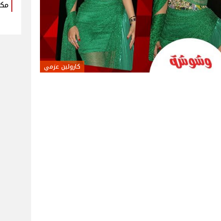
مكو
كارولين عزمي