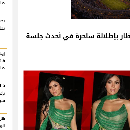
صاد
نصا
بطر
ظار بإطلالة ساحرة في أحدث جلسة
إيد
قان
صاد
شار
بإط
سي
هل 
الو