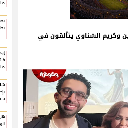
صاد
نصا
بطر
 وكريم الشناوي يتألقون في
إيد
قان
صاد
شار
بإط
سي
هل 
الو