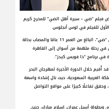
رض فيلم “ضي – سيرة أهل الضي” للمخرج كريم
الأول للفيلم في لوس أنجلوس.
الفيلم يروي قصة المراهق النوبي “ضي”، البالغ من العمر 11 عامًا والمصاب بحالة
ق في رحلة ملهمة من أسوان إلى القاهرة
 في برنامج “ذا فويس كيدز”.
د أُقيم خلال الدورة الأخيرة لمهرجان البحر
لكة العربية السعودية، حيث نال إشادة واسعة
وحقق تفاعلًا كبيرًا على مواقع التواصل
ر، وبطولة أسيل عمران، إسلام مبارك، حنين