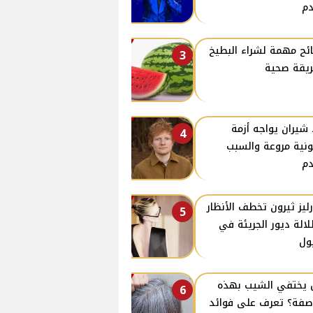
م
ئح مهمة لشراء البطيخ
3
يقة صحية
 شيران يواجه أزمة
4
ونية مروعة والسبب
م
ليز ثيرون تخطف الأنظار
5
لالة ديور الجريئة في
ول
يختفي الشيب بهذه
6
صفة؟ تعرف على فوائد