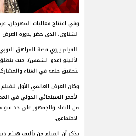
وفي افتتاح فعاليات المهرجان، ع
الشناوي، الذي حضر بدوره العرض 
الألبينو (عدو الشمس)، حيث ينطل
لتحقيق حلمه في الغناء والمشاركة
وكان العرض العالمي الأول للفيلم ق
الأحمر السينمائي الدولي في المم
من النقاد والجمهور على حد سواء، 
الاجتماعي.
يذكر أن الفيلم من تأليف هيثم دبو