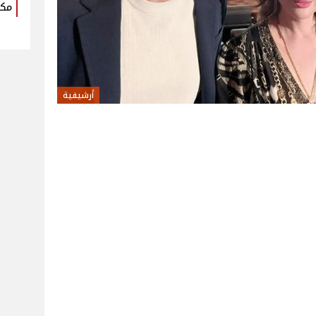
مكو
أرشيفية