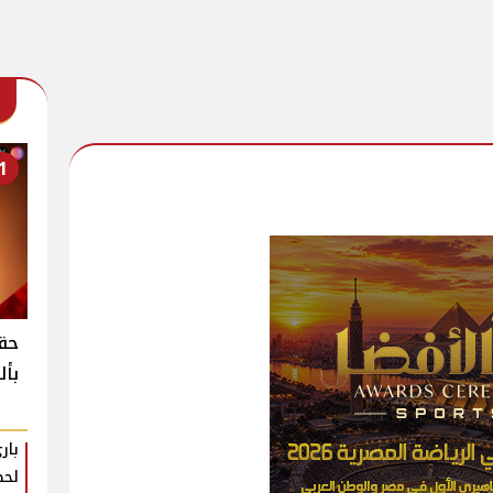
1
حقي
بأل
بار
لحظ