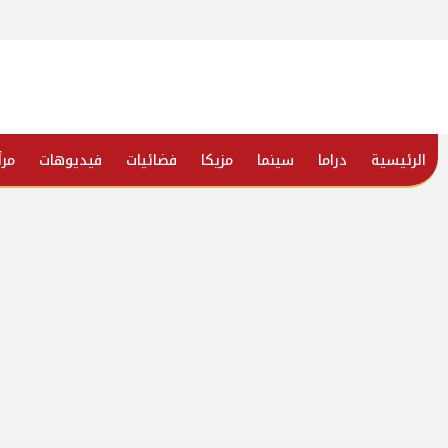
الرئيسية
دراما
سينما
مزيكا
فضائيات
فيديوهات
مرأ