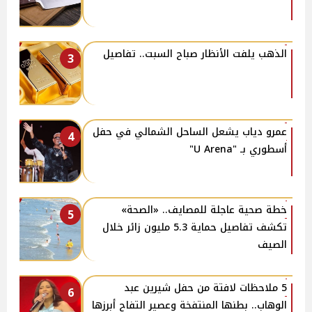
الذهب يلفت الأنظار صباح السبت.. تفاصيل
3
عمرو دياب يشعل الساحل الشمالي في حفل
4
أسطوري بـ "U Arena"
خطة صحية عاجلة للمصايف.. «الصحة»
5
تكشف تفاصيل حماية 5.3 مليون زائر خلال
الصيف
5 ملاحظات لافتة من حفل شيرين عبد
6
الوهاب.. بطنها المنتفخة وعصير التفاح أبرزها