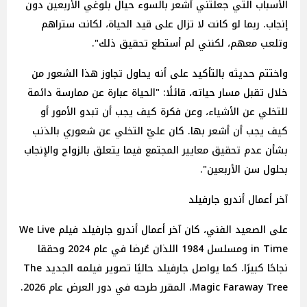
الأسباب التي جعلتني أشعر بالسوء حيال بلوغي الأربعين دون
إنجاب. ربما لو كانت لا تزال على قيد الحياة، لكانت ستراهم
وتلعب معهم، لكنني لم أستطع تحقيق ذلك".
واختتم حديثه بالتأكيد على أنه يحاول تجاوز هذا الشعور من
خلال تقبل مسار حياته، قائلًا: "الحياة عبارة عن ممارسة دائمة
للتخلي عن الأشياء، وعن فكرة كيف يجب أن تبدو الأمور أو
كيف يجب أن أشعر بها. كان عليّ التخلي عن شعوري بالذنب
بشأن عدم تحقيق معايير المجتمع فيما يتعلق بالزواج والإنجاب
بحلول سن الأربعين".
آخر أعمال أندرو جارفيلد
على الصعيد الفني، كان آخر أعمال أندرو جارفيلد فيلم We Live
in Time ومسلسل 1984 اللذان عُرضا في عام 2024 وحققا
نجاحًا كبيرًا. كما يواصل جارفيلد حاليًا تصوير فيلمه الجديد The
Magic Faraway Tree، المقرر طرحه في دور العرض عام 2026.