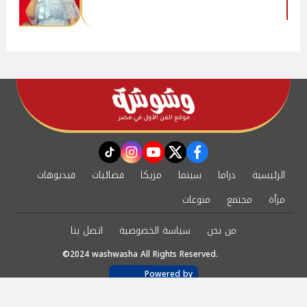
instagram
tiktok
youtube
twitter
facebook
الرئيسية
دراما
سينما
مزيكا
فضائيات
فيديوهات
مرأة
مجتمع
منوعات
من نحن
سياسة الخصوصية
اتصل بنا
©2024 washwasha All Rights Reserved.
Powered by