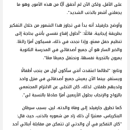
على الأقل، ولكن الآن لم أحقق أيًّا من هذه الأمور، وهو ما
يجعلني أشعر بالذنب الشديد".
وأوضح جارفيلد أنه بدأ في تجاوز هذا الشعور من خلال التفكير
بطريقة إيجابية، قائلًا: "أحاول إقناع نفسي بأنني بحاجة إلى
تنظيم حفل ممتع، وإذا نجحت في ذلك، فسيكون أمرًا رائعًا.
والخبر السار هو أن جميع أصدقائي في المدرسة الثانوية
يمرون بالتجربة نفسها، ونحتفل جميعًا معًا".
وتابع: "لطالما اعتقدت أنني سأكون أول من ينجب أطفالًا
ويستقر، بينما الآن يعيش جميع أصدقائي في منزل واحد
ولديهم طفلان. لذلك، كان التخلي عن الالتزام المجتمعي
بالزواج والإنجاب بحلول الأربعين أمرًا صادمًا بالنسبة لي".
كما تطرق جارفيلد إلى وفاة والدته، لين، بسبب سرطان
البنكرياس، معتبرًا أن ذلك زاد من شعوره بالذنب، حيث قال:
"كان التفكير في أن والدتي لن تتمكن من مقابلة أبنائي أحد