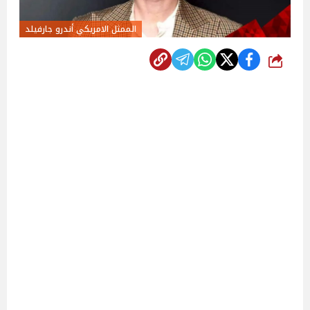
الممثل الامريكي أندرو جارفيلد
شارك