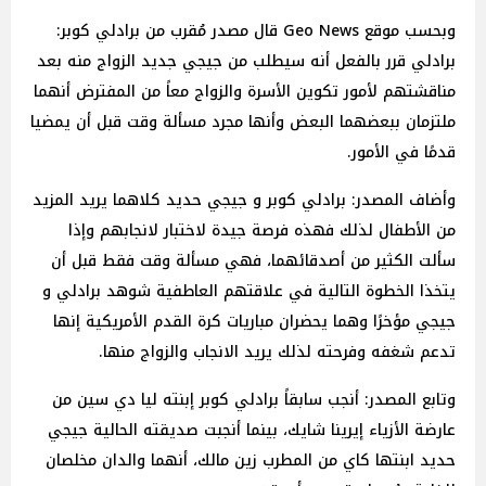
وبحسب موقع Geo News قال مصدر مُقرب من برادلي كوبر:
برادلي قرر بالفعل أنه سيطلب من جيجي جديد الزواج منه بعد
مناقشتهم لأمور تكوين الأسرة والزواج معاً من المفترض أنهما
ملتزمان ببعضهما البعض وأنها مجرد مسألة وقت قبل أن يمضيا
قدمًا في الأمور.
وأضاف المصدر: برادلي كوبر و جيجي حديد كلاهما يريد المزيد
من الأطفال لذلك فهذه فرصة جيدة لاختبار لانجابهم وإذا
سألت الكثير من أصدقائهما، فهي مسألة وقت فقط قبل أن
يتخذا الخطوة التالية في علاقتهم العاطفية شوهد برادلي و
جيجي مؤخرًا وهما يحضران مباريات كرة القدم الأمريكية إنها
تدعم شغفه وفرحته لذلك يريد الانجاب والزواج منها.
وتابع المصدر: أنجب سابقاً برادلي كوبر إبنته ليا دي سين من
عارضة الأزياء إيرينا شايك، بينما أنجبت صديقته الحالية جيجي
حديد ابنتها كاي من المطرب زين مالك، أنهما والدان مخلصان