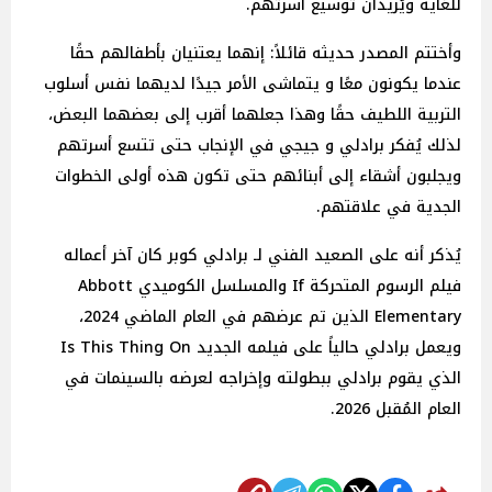
للغاية ويُريدان توسيع أسرتهم.
وأختتم المصدر حديثه قائلاً: إنهما يعتنيان بأطفالهم حقًا
عندما يكونون معًا و يتماشى الأمر جيدًا لديهما نفس أسلوب
التربية اللطيف حقًا وهذا جعلهما أقرب إلى بعضهما البعض،
لذلك يُفكر برادلي و جيجي في الإنجاب حتى تتسع أسرتهم
ويجلبون أشقاء إلى أبنائهم حتى تكون هذه أولى الخطوات
الجدية في علاقتهم.
يُذكر أنه على الصعيد الفني لـ برادلي كوبر كان آخر أعماله
فيلم الرسوم المتحركة If والمسلسل الكوميدي Abbott
Elementary الذين تم عرضهم في العام الماضي 2024،
ويعمل برادلي حالياً على فيلمه الجديد Is This Thing On
الذي يقوم برادلي ببطولته وإخراجه لعرضه بالسينمات في
العام المُقبل 2026.