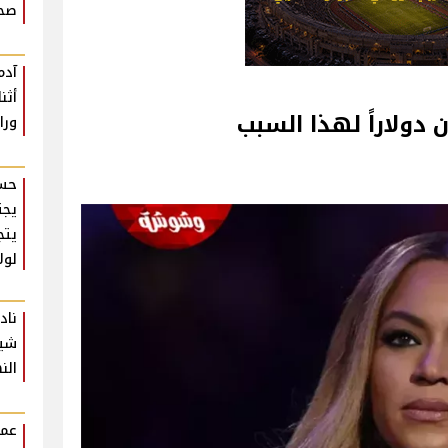
صحة
آدم
أثن
ورا
حسن
يجت
يتج
لول
ناد
شير
الن
عمر