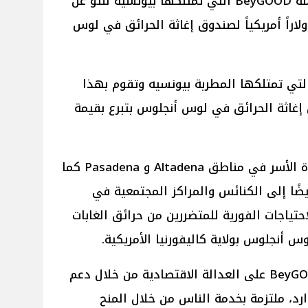
وبحسب موقع People أعلنت مؤسسة BeyGOOD التي تمتلكها بيونسيه للتو عن
م بقيمة 2.5 مليون دولاراً أمريكياً لصندوق إغاثة الحرائق في لوس
أتي خطوة مؤسسة BeyGOOD التي تمتلكها المطربة بيونسيه وتقوم بهذا
ق إغاثة الحرائق في لوس أنجلوس بتبرع بقيمة
حيثُ تم تخصيص الصندوق لمساعدة الأسر في مناطق Altadena و Pasadena كما
ًا إلى الكنائس والمراكز المجتمعية في
احتياجات الفورية للمتضررين من حرائق الغابات
 أنجلوس بولاية كاليفورنيا الأمريكية.
الجدير بالذكر أنه تركز مؤسسة BeyGOOD على العدالة الاقتصادية من خلال دعم
رد، ملتزمة بخدمة الناس من خلال المنح