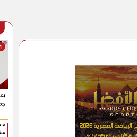
1
بعد
جما
سمو
مش