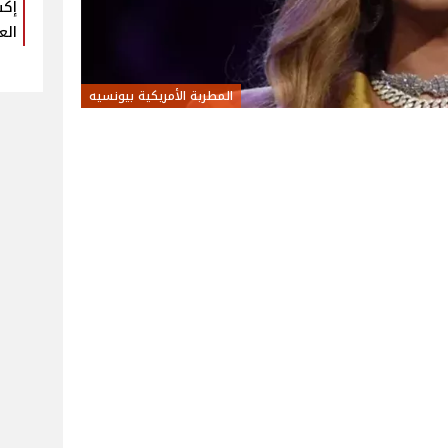
إكس
الع
المطربة الأمريكية بيونسيه