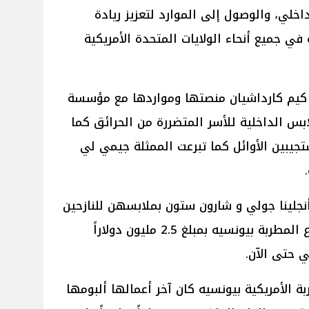
داخلي، والوصول إلى الموارد لتعزيز ريادة
في جميع أنحاء الولايات المتحدة الأمريكية
 كيم كارداشيان منصتها ومواردها مع مؤسسة
لملابس الداخلية للأسر المتضررة من الحرائق كما
تجيبين الأوائل كما تبرعت الممثلة جيمي لي
أنجلينا جولي و شارون ستون بملابسهن للنازحين
المشردين بسبب الحرائق ليأتي تبرع المطربة بيونسيه بمبلغ 2.5 مليون دولاراً
ي حتى الآن.
ة الأمريكية بيونسيه كان آخر أعمالها ألبومها