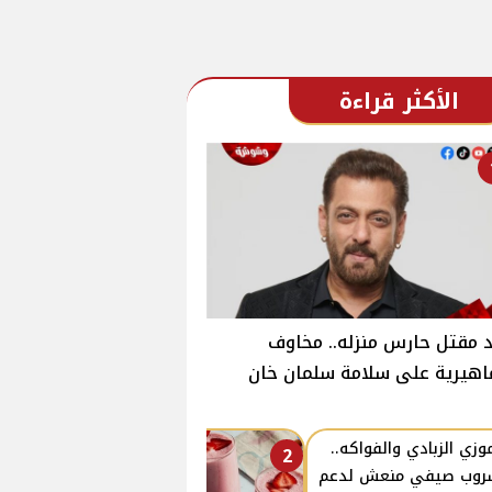
الأكثر قراءة
 مقتل حارس منزله.. مخاوف
هيرية على سلامة سلمان خان
زي الزبادي والفواكه..
2
روب صيفي منعش لدعم