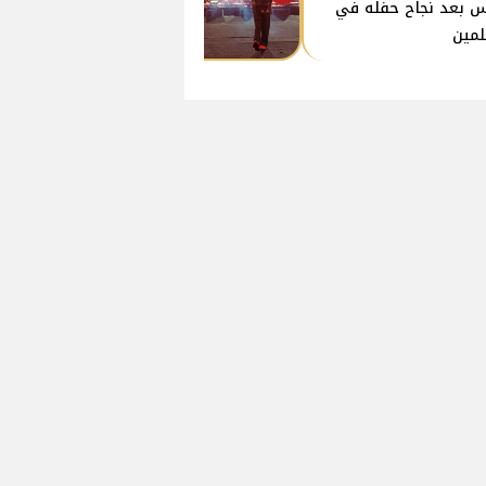
 بعد نجاح حفله في
لمين