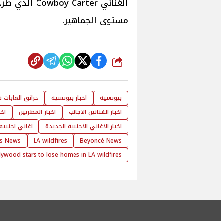
الغنائي arter
مستوى الجماهير.
شارك
بيونسيه
اخبار بيونسيه
حرائق الغابات
اخبار الفنانين الاجانب
اخبار المطربين
اخب
اخبار الاغاني الاجنبية الجديدة
اغاني اجنبية
es News
LA wildfires
Beyoncé News
lywood stars to lose homes in LA wildfires