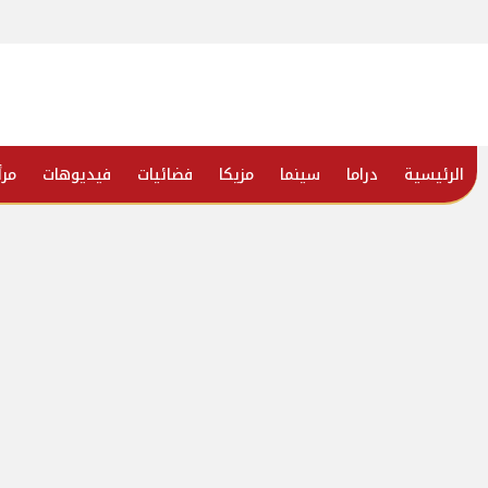
الرئيسية
دراما
سينما
مزيكا
فضائيات
فيديوهات
مرأ