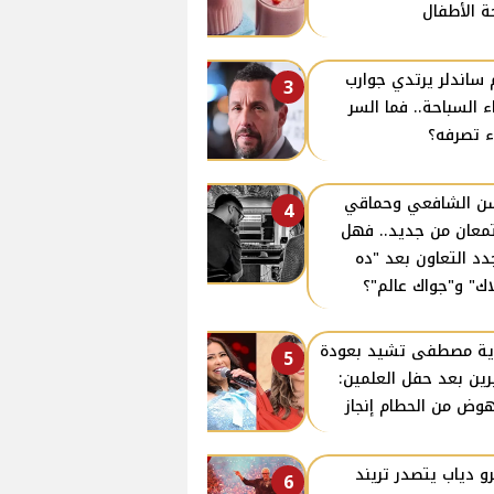
 الأطفال
 ساندلر يرتدي جوارب
3
اء السباحة.. فما السر
ء تصرفه؟
 الشافعي وحماقي
4
معان من جديد.. فهل
دد التعاون بعد "ده
اك" و"جواك عالم"؟
ية مصطفى تشيد بعودة
5
ين بعد حفل العلمين:
هوض من الحطام إنجاز
و دياب يتصدر تريند
6